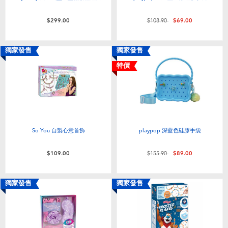
價格從
至
$299.00
$108.90
$69.00
獨家發售
獨家發售
特價
So You 自製心意首飾
playpop 深藍色硅膠手袋
價格從
至
$109.00
$155.90
$89.00
獨家發售
獨家發售