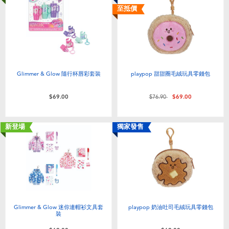
至抵價
Glimmer & Glow 隨行杯唇彩套裝
playpop 甜甜圈毛絨玩具零錢包
價格從
至
$69.00
$76.90
$69.00
新登場
獨家發售
Glimmer & Glow 迷你連帽衫文具套
playpop 奶油吐司毛絨玩具零錢包
裝