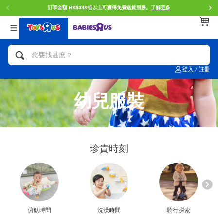
訂單金額 HK$349或以上可獲得免費送貨服務。
了解更多
返回
返回
返回
分類目錄
品牌
年齢
查看所有
人氣英雄,角色扮演,射擊玩具
Brunch Brother 早午餐兄弟
0~2歳
登入 / 註冊
單車,滑板車,騎乘車
Toy Story反斗奇兵
3~4歳
幼兒服裝
拼砌組合及樂高LEGO
Spider-Man蜘蛛俠
5~7歳
玩具車,貨車,火車及遙控系列
Mini Brands
8~11歳
珍貴時刻
手工藝,文具,蠟筆,泥膠,畫板
Play-Doh培樂多
12~14歳
娃娃, 芭比,收藏公仔
Pokemon寶可夢
14歳以上
俯臥時間
洗澡時間
騎行探索