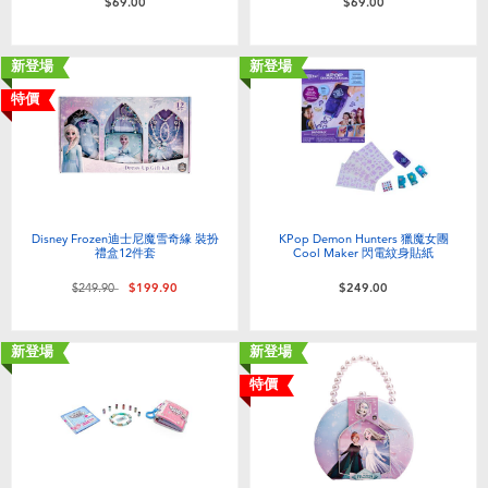
$69.00
$69.00
新登場
新登場
特價
Disney Frozen迪士尼魔雪奇緣 裝扮
KPop Demon Hunters 獵魔女團
禮盒12件套
Cool Maker 閃電紋身貼紙
價格從
至
$249.90
$199.90
$249.00
新登場
新登場
特價