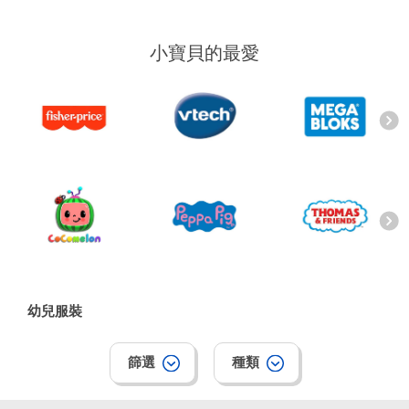
電子玩具
playpop
小寶貝的最愛
遊戲及拼圖系列
LEGO樂高
益智學習玩具
LeapFrog跳跳蛙
戶外及運動用品
Fuggler
派對用品
Tomica多美
角色扮演及造型系列
Globber高樂寶
幼兒服裝
毛毛公仔玩具
篩選
種類
夏日用品