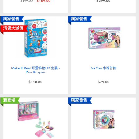
價格從
至
$199.00
$169.00
$299.00
獨家發售
獨家發售
清貨大減價
Make It Real 可愛飾物DIY套裝 -
So You 串珠首飾
Rice Krispies
$118.80
$79.00
新登場
獨家發售