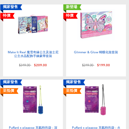
嬰兒及學前玩具
獨家發售
新登場
特價
特價
任天堂 Switch
電池
Make It Real 魔雪奇緣公主及迪士尼
Glimmer & Glow 蝴蝶化妝套裝
盲盒
公主水晶配飾手鍊豪華套裝
價格從
至
價格從
至
$349.00
$209.00
$249.00
$199.00
人氣角色
獨家發售
獨家發售
生活精品
至抵價
至抵價
Puffaré x playpop 充氣時尚袋 - 深
Puffaré x playpop 充氣時尚袋 - 火