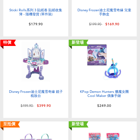
Sticki Rolls系列 3 貼紙卷 貼紙收集
Disney Frozen迪士尼魔雪奇緣 兒童
簿 - 隨機發貨 (單件裝)
手飾盒
價格從
至
$179.90
$199.90
$169.90
特價
新登場
Disney Frozen迪士尼魔雪奇緣 鏡子
KPop Demon Hunters 獵魔女團
梳妝台
Cool Maker 偶像手鏈
價格從
至
$499.90
$399.90
$249.00
至抵價
新登場