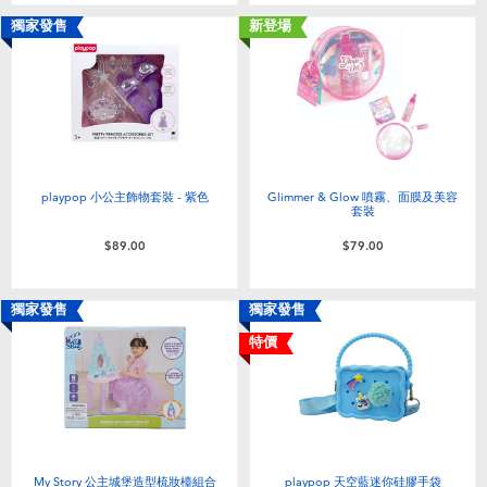
獨家發售
新登場
playpop 小公主飾物套裝 - 紫色
Glimmer & Glow 噴霧、面膜及美容
套裝
$89.00
$79.00
獨家發售
獨家發售
特價
My Story 公主城堡造型梳妝檯組合
playpop 天空藍迷你硅膠手袋