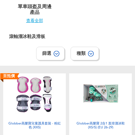
電子玩具
playpop
單車頭盔及周邊
產品
遊戲及拼圖系列
LEGO樂高
查看全部
益智學習玩具
LeapFrog跳跳蛙
滾軸溜冰鞋及滑板
戶外及運動用品
Fuggler
篩選
種類
派對用品
Tomica多美
至抵價
角色扮演及造型系列
Globber高樂寶
毛毛公仔玩具
夏日用品
Globber高樂寶兒童護具套裝 - 粉紅
Globber高樂寶 2合1 直排溜冰鞋
色 (XXS)
(XS/S) (EU 26-29)