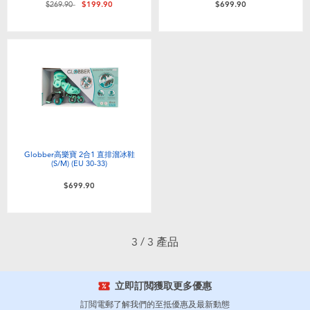
價格從
至
$269.90
$199.90
$699.90
嬰兒及學前玩具
任天堂 Switch
電池
盲盒
Globber高樂寶 2合1 直排溜冰鞋
(S/M) (EU 30-33)
人氣角色
$699.90
生活精品
3 / 3 產品
立即訂閲獲取更多優惠
訂閲電郵了解我們的至抵優惠及最新動態