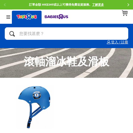
訂單金額 HK$349或以上可獲得免費送貨服務。
了解更多
返回
返回
返回
分類目錄
品牌
年齢
查看所有
人氣英雄,角色扮演,射擊玩具
Brunch Brother 早午餐兄弟
0~2歳
登入 / 註冊
單車,滑板車,騎乘車
Toy Story反斗奇兵
3~4歳
滾軸溜冰鞋及滑板
拼砌組合及樂高LEGO
Spider-Man蜘蛛俠
5~7歳
玩具車,貨車,火車及遙控系列
Mini Brands
8~11歳
手工藝,文具,蠟筆,泥膠,畫板
Play-Doh培樂多
12~14歳
娃娃, 芭比,收藏公仔
Pokemon寶可夢
14歳以上