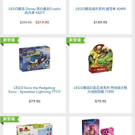
LEGO樂高 Disney 黑白魔后Cruella
LEGO樂高城市系列 鏟雪車 60490
的汽車 43277
價格從
至
$399.90
$319.90
$189.90
新登場
新登場
LEGO Sonic the Hedgehog
LEGO樂高幻影忍者系列 勞埃德大戰
Sonic：Speedster Lightning 77117
大地怪陀螺 71850
$79.90
$79.90
新登場