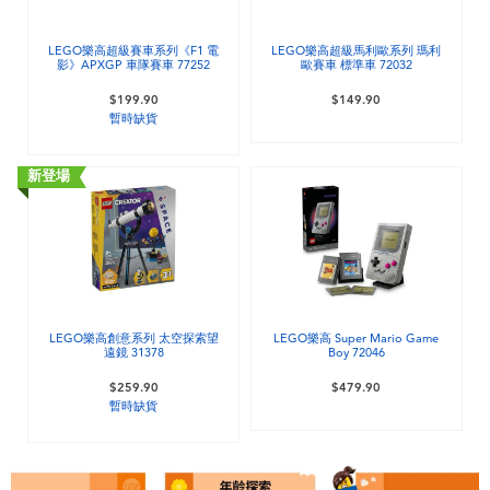
電子玩具
playpop
LEGO樂高超級賽車系列《F1 電
LEGO樂高超級馬利歐系列 瑪利
影》APXGP 車隊賽車 77252
歐賽車 標準車 72032
遊戲及拼圖系列
LEGO樂高
$199.90
$149.90
暫時缺貨
益智學習玩具
LeapFrog跳跳蛙
新登場
戶外及運動用品
Fuggler
派對用品
Tomica多美
角色扮演及造型系列
Globber高樂寶
LEGO樂高創意系列 太空探索望
LEGO樂高 Super Mario Game
遠鏡 31378
Boy 72046
毛毛公仔玩具
$259.90
$479.90
暫時缺貨
夏日用品