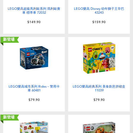
LEGO樂高超級馬利歐系列 瑪利歐賽
LEGO樂高 Disney 幼年獅子王辛巴
車 標準車 72032
43243
$149.90
$159.90
新登場
LEGO樂高城市系列 Rides－警用卡
LEGO樂高經典系列 美食創意拼砌盒
車 60481
11039
$79.90
$79.90
新登場