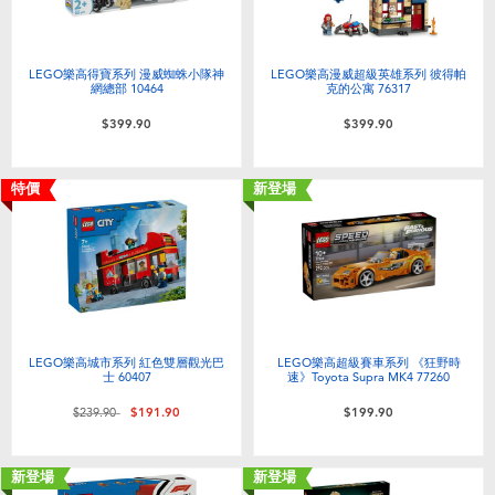
LEGO樂高得寶系列 漫威蜘蛛小隊神
LEGO樂高漫威超級英雄系列 彼得帕
網總部 10464
克的公寓 76317
$399.90
$399.90
特價
新登場
LEGO樂高城市系列 紅色雙層觀光巴
LEGO樂高超級賽車系列 《狂野時
士 60407
速》Toyota Supra MK4 77260
價格從
至
$239.90
$191.90
$199.90
新登場
新登場