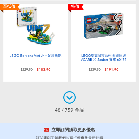
至抵價
特價
LEGO Editions Vini Jr.－足壇焦點
LEGO樂高城市系列 起跑區與
VCARB 和 Sauber 賽車 60474
價格從
至
價格從
至
$229.90
$183.90
$239.90
$191.90
48 / 759 產品
立即訂閲獲取更多優惠
訂閲電郵了解我們的至抵優惠及最新動態