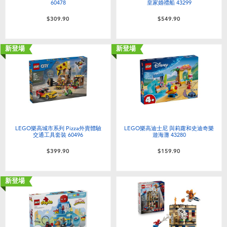
60478
皇家婚禮船 43299
$309.90
$549.90
新登場
新登場
LEGO樂高城市系列 Pizza外賣體驗
LEGO樂高迪士尼 與莉蘿和史迪奇樂
交通工具套裝 60496
遊海灘 43280
$399.90
$159.90
新登場