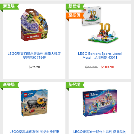
新登場
新登場
至抵價
LEGO樂高幻影忍者系列 赤蘭大戰突
LEGO Editions Sports Lionel
變怪陀螺 71849
Messi - 足壇焦點 43011
價格從
至
$79.90
$229.90
$183.90
新登場
新登場
LEGO樂高城市系列 混凝土攪拌車
LEGO樂高迪士尼公主系列 愛麗兒的