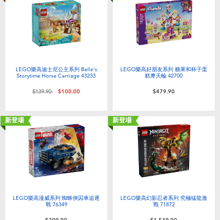
LEGO樂高迪士尼公主系列 Belle's
LEGO樂高好朋友系列 糖果和杯子蛋
Storytime Horse Carriage 43233
糕摩天輪 42700
價格從
至
$139.90
$100.00
$479.90
新登場
新登場
LEGO樂高漫威系列 蜘蛛俠囚車追逐
LEGO樂高幻影忍者系列 究極猛龍激
戰 76349
戰 71872