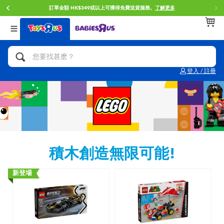
門店自取服務 網上購買並在店內取貨。
了解更多
返回
返回
返回
分類目錄
品牌
年齢
查看所有
人氣英雄,角色扮演,射擊玩具
Brunch Brother 早午餐兄弟
0~2歳
登入 / 註冊
單車,滑板車,騎乘車
Toy Story反斗奇兵
3~4歳
拼砌組合及樂高LEGO
Spider-Man蜘蛛俠
5~7歳
玩具車,貨車,火車及遙控系列
Mini Brands
8~11歳
積木創造無限可能!
手工藝,文具,蠟筆,泥膠,畫板
Play-Doh培樂多
12~14歳
新登場
娃娃, 芭比,收藏公仔
Pokemon寶可夢
14歳以上