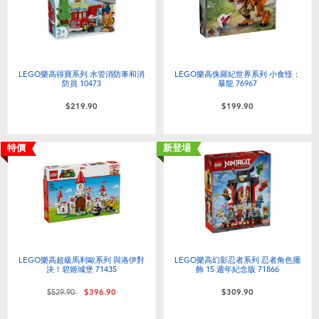
LEGO樂高得寶系列 水管消防車和消
LEGO樂高侏羅紀世界系列 小食怪：
防員 10473
暴龍 76967
$219.90
$199.90
特價
新登場
LEGO樂高超級馬利歐系列 與洛伊對
LEGO樂高幻影忍者系列 忍者角色擺
決！碧姬城堡 71435
飾 15 週年紀念版 71866
價格從
至
$529.90
$396.90
$309.90