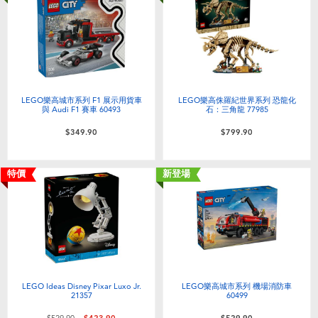
LEGO樂高城市系列 F1 展示用貨車
LEGO樂高侏羅紀世界系列 恐龍化
與 Audi F1 賽車 60493
石：三角龍 77985
$349.90
$799.90
特價
新登場
LEGO Ideas Disney Pixar Luxo Jr.
LEGO樂高城市系列 機場消防車
21357
60499
價格從
至