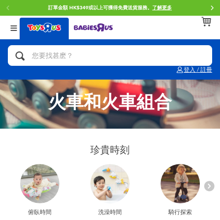
訂單金額 HK$349或以上可獲得免費送貨服務。
了解更多
返回
返回
返回
分類目錄
品牌
年齢
查看所有
人氣英雄,角色扮演,射擊玩具
Brunch Brother 早午餐兄弟
0~2歳
登入 / 註冊
單車,滑板車,騎乘車
Toy Story反斗奇兵
3~4歳
火車和火車組合
拼砌組合及樂高LEGO
Spider-Man蜘蛛俠
5~7歳
玩具車,貨車,火車及遙控系列
Mini Brands
8~11歳
珍貴時刻
手工藝,文具,蠟筆,泥膠,畫板
Play-Doh培樂多
12~14歳
娃娃, 芭比,收藏公仔
Pokemon寶可夢
14歳以上
俯臥時間
洗澡時間
騎行探索