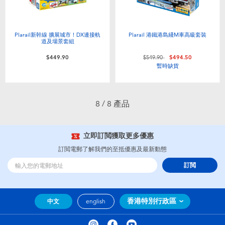
Plarail新幹線 擴展城市！DX連接軌
Plarail 港鐵港島綫M車高級套裝
道及場景套組
價格從
至
$449.90
$549.90
$494.50
暫時缺貨
8 / 8 產品
立即訂閲獲取更多優惠
訂閲電郵了解我們的至抵優惠及最新動態
訂閲
香港特別行政區
中文
english