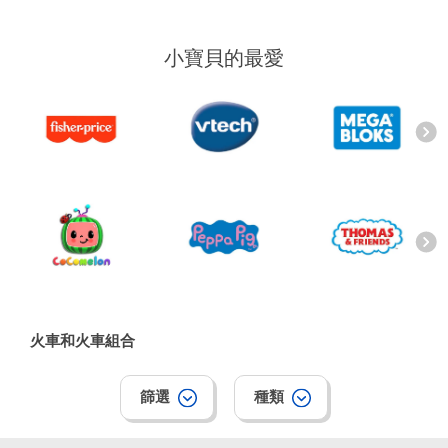
電子玩具
playpop
小寶貝的最愛
遊戲及拼圖系列
LEGO樂高
益智學習玩具
LeapFrog跳跳蛙
戶外及運動用品
Fuggler
派對用品
Tomica多美
角色扮演及造型系列
Globber高樂寶
火車和火車組合
毛毛公仔玩具
篩選
種類
夏日用品