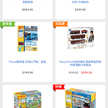
高級套裝
2025 火車組合
$549.90
$399.90
新登場
至抵價
Plarail新幹線 亞洲入門組 - 藍色
Harry Potter哈利波特 霍格華茲特快
列車電動火車套裝
價格從
至
$199.90
$499.00
$299.00
特價