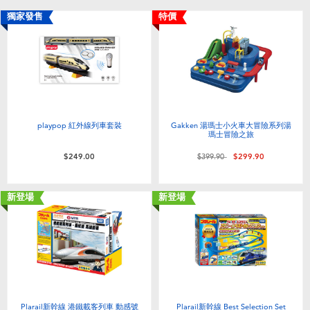
嬰兒及學前玩具
獨家發售
特價
任天堂 Switch
電池
playpop 紅外線列車套裝
Gakken 湯瑪士小火車大冒險系列湯
盲盒
瑪士冒險之旅
價格從
至
$249.00
$399.90
$299.90
人氣角色
新登場
新登場
生活精品
Plarail新幹線 港鐵載客列車 動感號
Plarail新幹線 Best Selection Set