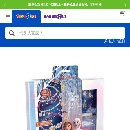
訂單金額 HK$349或以上可獲得免費送貨服務。
了解更多
返回
返回
返回
分類目錄
品牌
年齢
查看所有
人氣英雄,角色扮演,射擊玩具
Brunch Brother 早午餐兄弟
0~2歳
登入 / 註冊
單車,滑板車,騎乘車
Toy Story反斗奇兵
3~4歳
拼砌組合及樂高LEGO
Spider-Man蜘蛛俠
5~7歳
玩具車,貨車,火車及遙控系列
Mini Brands
8~11歳
手工藝,文具,蠟筆,泥膠,畫板
Play-Doh培樂多
12~14歳
娃娃, 芭比,收藏公仔
Pokemon寶可夢
14歳以上