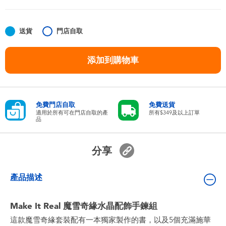
嬰兒及學前玩具
送貨
門店自取
任天堂 Switch
添加到購物車
電池
盲盒
免費門店自取
免費送貨
適用於所有可在門店自取的產
所有$349及以上訂單
品
人氣角色
分享
生活精品
產品描述
Make It Real 魔雪奇緣水晶配飾手鍊組
這款魔雪奇緣套裝配有一本獨家製作的書，以及5個充滿施華