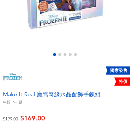
電子玩具
playpop
遊戲及拼圖系列
LEGO樂高
益智學習玩具
LeapFrog跳跳蛙
戶外及運動用品
Fuggler
派對用品
Tomica多美
獨家發售
特價
角色扮演及造型系列
Globber高樂寶
Make It Real 魔雪奇緣水晶配飾手鍊組
毛毛公仔玩具
年齡:
6+
歲
$169.00
夏日用品
價格從
至
$199.00