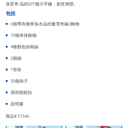
洛世奇 晶的DIY魅力手鍊，創意無限。
包括
6個帶有施華洛水晶的魔雪奇緣2飾物
10個串珠飾物
4種顏色的棉線
2個鏈
1管珠
50個珠子
環和龍蝦扣
說明書
商品# 51546