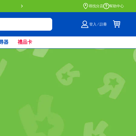
門店自取服務 網上購買並在店內
尋找分店
幫助中心
登入 / 註冊
尋器
禮品卡