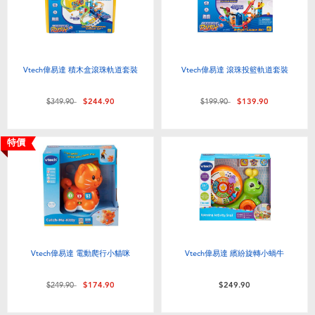
Vtech偉易達 積木盒滾珠軌道套裝
Vtech偉易達 滾珠投籃軌道套裝
價格從
至
價格從
至
$349.90
$244.90
$199.90
$139.90
特價
Vtech偉易達 電動爬行小貓咪
Vtech偉易達 繽紛旋轉小蝸牛
價格從
至
$249.90
$174.90
$249.90