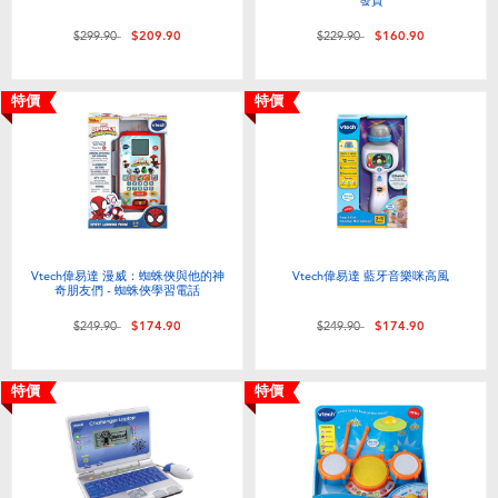
價格從
至
價格從
至
$299.90
$209.90
$229.90
$160.90
特價
特價
Vtech偉易達 漫威：蜘蛛俠與他的神
Vtech偉易達 藍牙音樂咪高風
奇朋友們 - 蜘蛛俠學習電話
價格從
至
價格從
至
$249.90
$174.90
$249.90
$174.90
特價
特價