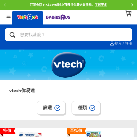
HK$349或以上可獲得免費送貨服務。
了解更多
門店自取
返回
返回
返回
分類目錄
品牌
年齢
查看所有
人氣英雄,角色扮演,射擊玩具
Brunch Brother 早午餐兄弟
0~2歳
登入 / 註冊
單車,滑板車,騎乘車
Toy Story反斗奇兵
3~4歳
拼砌組合及樂高LEGO
Spider-Man蜘蛛俠
5~7歳
玩具車,貨車,火車及遙控系列
Mini Brands
8~11歳
vtech偉易達
手工藝,文具,蠟筆,泥膠,畫板
Play-Doh培樂多
12~14歳
篩選
種類
娃娃, 芭比,收藏公仔
Pokemon寶可夢
14歳以上
特價
至抵價