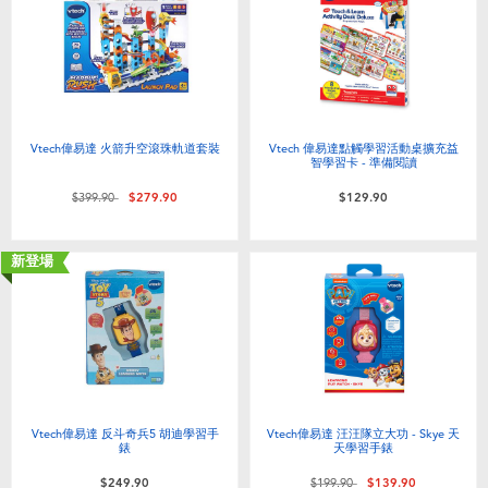
Vtech偉易達 火箭升空滾珠軌道套裝
Vtech 偉易達點觸學習活動桌擴充益
智學習卡 - 準備閱讀
價格從
至
$399.90
$279.90
$129.90
新登場
Vtech偉易達 反斗奇兵5 胡迪學習手
Vtech偉易達 汪汪隊立大功 - Skye 天
錶
天學習手錶
價格從
至
$249.90
$199.90
$139.90