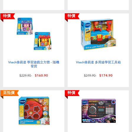
特價
特價
Vtech偉易達 學習遊戲立方體 - 隨機
Vtech偉易達 多用途學習工具箱
發貨
價格從
至
價格從
至
$229.90
$160.90
$249.90
$174.90
至抵價
特價