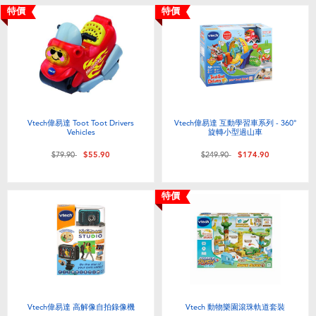
特價
特價
Vtech偉易達 Toot Toot Drivers
Vtech偉易達 互動學習車系列 - 360°
Vehicles
旋轉小型過山車
價格從
至
價格從
至
$79.90
$55.90
$249.90
$174.90
特價
Vtech偉易達 高解像自拍錄像機
Vtech 動物樂園滾珠軌道套裝