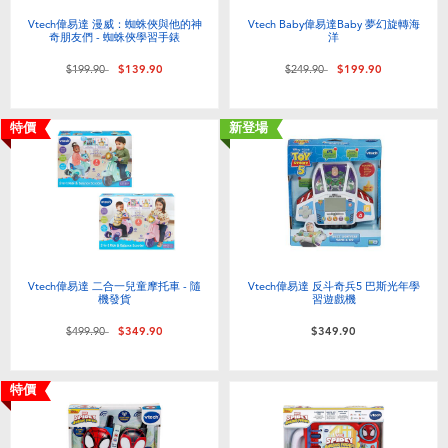
Vtech偉易達 漫威：蜘蛛俠與他的神
Vtech Baby偉易達Baby 夢幻旋轉海
奇朋友們 - 蜘蛛俠學習手錶
洋
價格從
至
價格從
至
$199.90
$139.90
$249.90
$199.90
特價
新登場
Vtech偉易達 二合一兒童摩托車 - 隨
Vtech偉易達 反斗奇兵5 巴斯光年學
機發貨
習遊戲機
價格從
至
$499.90
$349.90
$349.90
特價