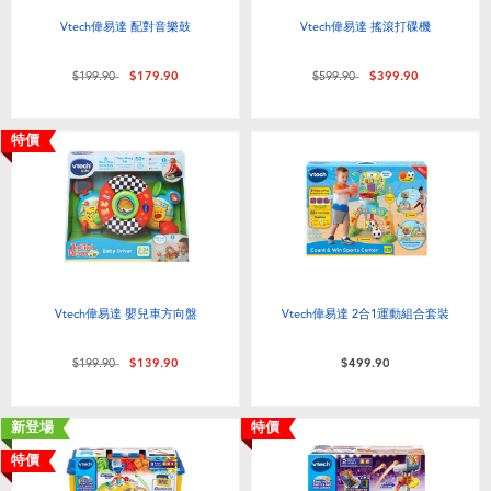
Vtech偉易達 配對音樂鼓
Vtech偉易達 搖滾打碟機
價格從
至
價格從
至
$199.90
$179.90
$599.90
$399.90
特價
Vtech偉易達 嬰兒車方向盤
Vtech偉易達 2合1運動組合套裝
價格從
至
$199.90
$139.90
$499.90
新登場
特價
特價