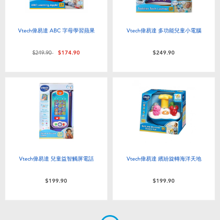
Vtech偉易達 ABC 字母學習蘋果
Vtech偉易達 多功能兒童小電腦
價格從
至
$249.90
$174.90
$249.90
Vtech偉易達 兒童益智觸屏電話
Vtech偉易達 繽紛旋轉海洋天地
$199.90
$199.90