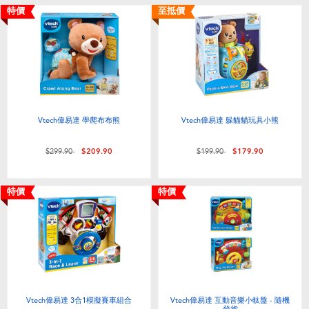
特價
至抵價
Vtech偉易達 學爬布布熊
Vtech偉易達 躲貓貓玩具小熊
價格從
至
價格從
至
$299.90
$209.90
$199.90
$179.90
特價
特價
Vtech偉易達 3合1模擬賽車組合
Vtech偉易達 互動音樂小軚盤 - 隨機
發貨