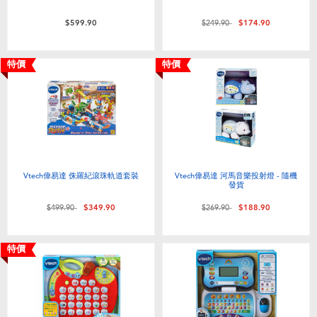
價格從
至
$599.90
$249.90
$174.90
特價
特價
Vtech偉易達 侏羅紀滾珠軌道套裝
Vtech偉易達 河馬音樂投射燈 - 隨機
發貨
價格從
至
價格從
至
$499.90
$349.90
$269.90
$188.90
特價