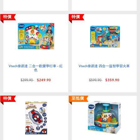
嬰兒及學前玩具
特價
特價
任天堂 Switch
電池
盲盒
Vtech偉易達 二合一歡樂學行車 - 紅
Vtech偉易達 四合一益智學習火車
色
人氣角色
價格從
至
價格從
至
$399.90
$249.90
$599.90
$359.90
生活精品
特價
至抵價