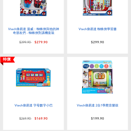
Vtech偉易達 漫威：蜘蛛俠與他的神
Vtech偉易達 蜘蛛俠學習書
奇朋友們 - 蜘蛛俠對講機套裝
價格從
至
$399.90
$279.90
$299.90
特價
Vtech偉易達 字母數字小巴
Vtech偉易達 2合1學爬音樂鼓
價格從
至
$269.90
$169.90
$199.90