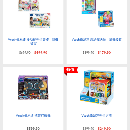
電子玩具
playpop
遊戲及拼圖系列
LEGO樂高
益智學習玩具
LeapFrog跳跳蛙
Vtech偉易達 多功能學習書桌 - 隨機
Vtech偉易達 繽紛摩天輪 - 隨機發貨
發貨
戶外及運動用品
Fuggler
價格從
至
價格從
至
$699.90
$499.90
$199.90
$179.90
派對用品
Tomica多美
特價
角色扮演及造型系列
Globber高樂寶
毛毛公仔玩具
Vtech偉易達 搖滾打鼓機
Vtech偉易達學習方塊
夏日用品
價格從
至
$599.90
$399.90
$249.90