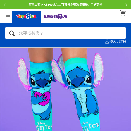
訂單金額 HK$349或以上可獲得免費送貨服務。
了解更多
返回
返回
返回
分類目錄
品牌
年齢
查看所有
人氣英雄,角色扮演,射擊玩具
Brunch Brother 早午餐兄弟
0~2歳
登入 / 註冊
單車,滑板車,騎乘車
Toy Story反斗奇兵
3~4歳
拼砌組合及樂高LEGO
Spider-Man蜘蛛俠
5~7歳
玩具車,貨車,火車及遙控系列
Mini Brands
8~11歳
手工藝,文具,蠟筆,泥膠,畫板
Play-Doh培樂多
12~14歳
娃娃, 芭比,收藏公仔
Pokemon寶可夢
14歳以上