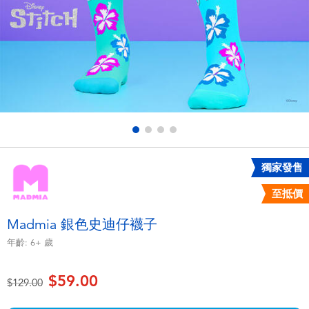
電子玩具
playpop
遊戲及拼圖系列
LEGO樂高
益智學習玩具
LeapFrog跳跳蛙
戶外及運動用品
Fuggler
派對用品
Tomica多美
獨家發售
至抵價
角色扮演及造型系列
Globber高樂寶
Madmia 銀色史迪仔襪子
毛毛公仔玩具
年齡:
6+
歲
$59.00
夏日用品
價格從
至
$129.00