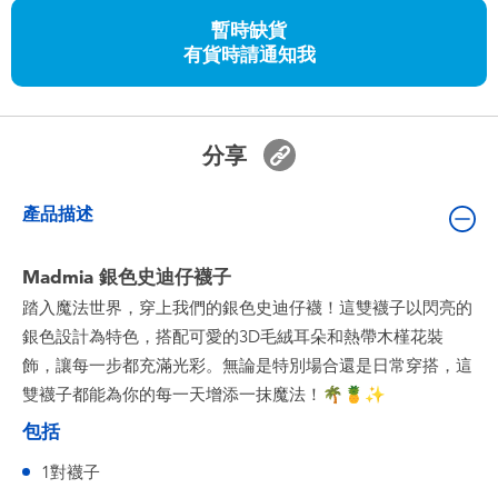
嬰兒及學前玩具
暫時缺貨
有貨時請通知我
任天堂 Switch
電池
分享
盲盒
產品描述
人氣角色
Madmia 銀色史迪仔襪子
踏入魔法世界，穿上我們的銀色史迪仔襪！這雙襪子以閃亮的
生活精品
銀色設計為特色，搭配可愛的3D毛絨耳朵和熱帶木槿花裝
飾，讓每一步都充滿光彩。無論是特別場合還是日常穿搭，這
雙襪子都能為你的每一天增添一抹魔法！🌴🍍✨
包括
1對襪子