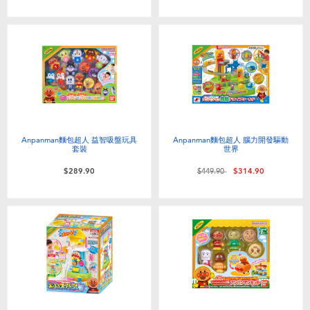
嬰兒及學前玩具
任天堂 Switch
電池
盲盒
Anpanman麵包超人 益智吸盤玩具
Anpanman麵包超人 腦力開發驅動
套裝
世界
人氣角色
價格從
至
$289.90
$449.90
$314.90
生活精品