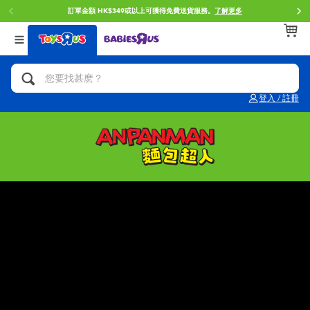
訂單金額 HK$349或以上可獲得免費送貨服務。
了解更多
返回
返回
返回
分類目錄
品牌
年齢
查看所有
人氣英雄,角色扮演,射擊玩具
Brunch Brother 早午餐兄弟
0~2歳
登入 / 註冊
單車,滑板車,騎乘車
Toy Story反斗奇兵
3~4歳
拼砌組合及樂高LEGO
Spider-Man蜘蛛俠
5~7歳
玩具車,貨車,火車及遙控系列
Mini Brands
8~11歳
手工藝,文具,蠟筆,泥膠,畫板
Play-Doh培樂多
12~14歳
娃娃, 芭比,收藏公仔
Pokemon寶可夢
14歳以上