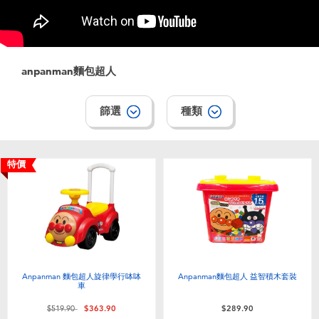
電子玩具
playpop
遊戲及拼圖系列
LEGO樂高
anpanman麵包超人
益智學習玩具
LeapFrog跳跳蛙
篩選
種類
戶外及運動用品
Fuggler
特價
派對用品
Tomica多美
角色扮演及造型系列
Globber高樂寶
毛毛公仔玩具
Anpanman 麵包超人旋律學行呠呠
Anpanman麵包超人 益智積木套裝
車
夏日用品
價格從
至
$519.90
$363.90
$289.90