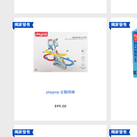
獨家發售
獨家發售
playpop 企鵝滑梯
$99.00
獨家發售
獨家發售