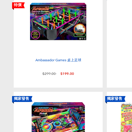
特價
Ambassador Games 桌上足球
價格從
至
$299.00
$199.00
獨家發售
獨家發售