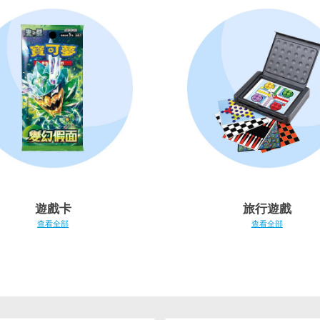
遊戲卡
旅行遊戲
查看全部
查看全部