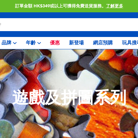
門店自取服務 網上購買並在店內取貨。
了解更多
品牌
年齡
優惠
新登場
網店預購
玩具搜
遊戲及拼圖系列