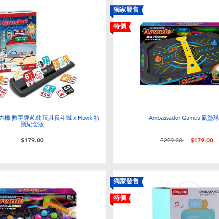
獨家發售
特價
魔力橋 數字牌遊戲 玩具反斗城 x Hawk 特
Ambassador Games 氣墊
別紀念版
價格從
至
$179.00
$299.00
$179.00
獨家發售
特價