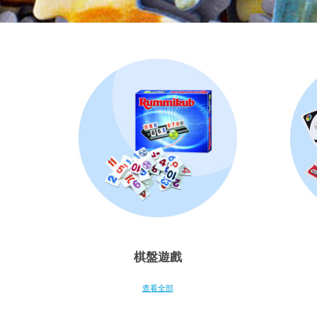
棋盤遊戲
查看全部