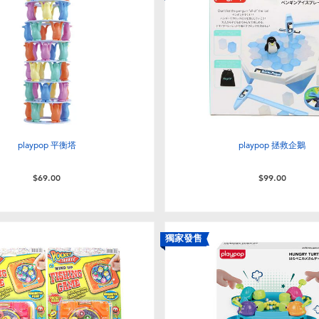
playpop 平衡塔
playpop 拯救企鵝
$69.00
$99.00
獨家發售