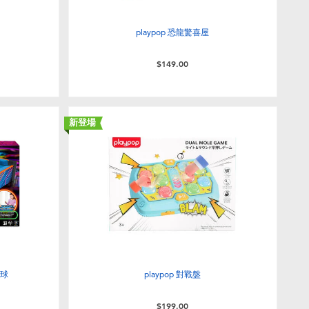
playpop 恐龍驚喜屋
$149.00
新登場
台球
playpop 對戰盤
$199.00