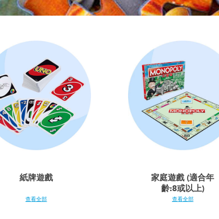
紙牌遊戲
家庭遊戲 (適合年
齡:8或以上)
查看全部
查看全部