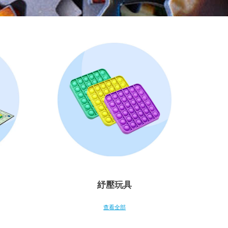
紓壓玩具
查看全部