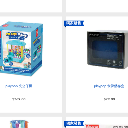
獨家發售
playpop 夾公仔機
playpop 卡牌儲存盒
$369.00
$79.00
獨家發售