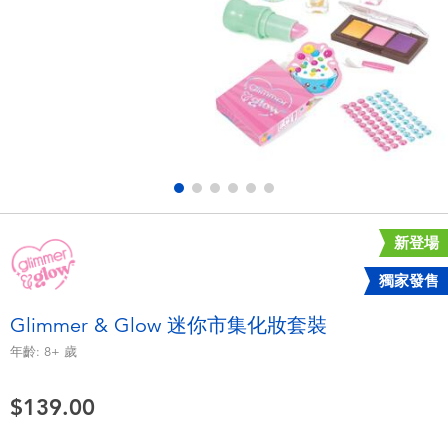
電子玩具
playpop
遊戲及拼圖系列
LEGO樂高
益智學習玩具
LeapFrog跳跳蛙
戶外及運動用品
Fuggler
派對用品
Tomica多美
新登場
獨家發售
角色扮演及造型系列
Globber高樂寶
Glimmer & Glow 迷你市集化妝套裝
毛毛公仔玩具
年齡:
8+
歲
$139.00
夏日用品