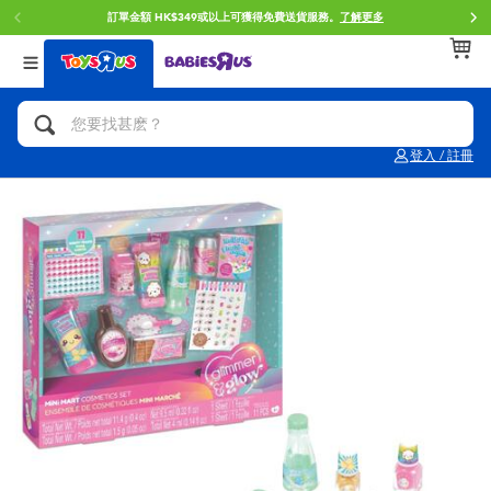
訂單金額 HK$349或以上可獲得免費送貨服務。
了解更多
返回
返回
返回
分類目錄
品牌
年齢
查看所有
人氣英雄,角色扮演,射擊玩具
Brunch Brother 早午餐兄弟
0~2歳
登入 / 註冊
單車,滑板車,騎乘車
Toy Story反斗奇兵
3~4歳
拼砌組合及樂高LEGO
Spider-Man蜘蛛俠
5~7歳
玩具車,貨車,火車及遙控系列
Mini Brands
8~11歳
手工藝,文具,蠟筆,泥膠,畫板
Play-Doh培樂多
12~14歳
娃娃, 芭比,收藏公仔
Pokemon寶可夢
14歳以上