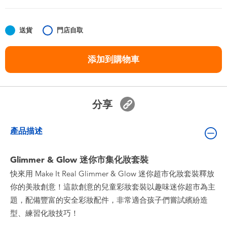
嬰兒及學前玩具
送貨
門店自取
任天堂 Switch
添加到購物車
電池
盲盒
分享
人氣角色
產品描述
生活精品
Glimmer & Glow 迷你市集化妝套裝
快來用 Make It Real Glimmer & Glow 迷你超市化妝套裝釋放
你的美妝創意！這款創意的兒童彩妝套裝以趣味迷你超市為主
題，配備豐富的安全彩妝配件，非常適合孩子們嘗試繽紛造
型、練習化妝技巧！