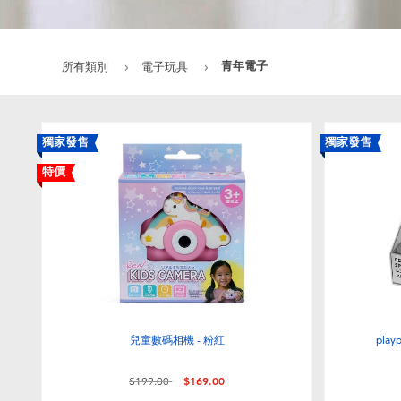
青年電子
所有類別
電子玩具
獨家發售
獨家發售
特價
兒童數碼相機 - 粉紅
pla
價格從
至
$199.00
$169.00