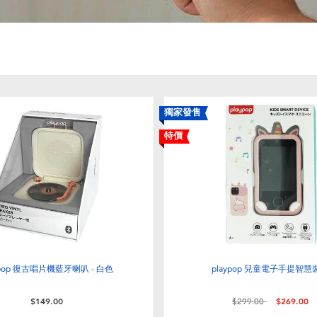
獨家發售
特價
ypop 復古唱片機藍牙喇叭 - 白色
playpop 兒童電子手提智慧
價格從
至
$149.00
$299.00
$269.00