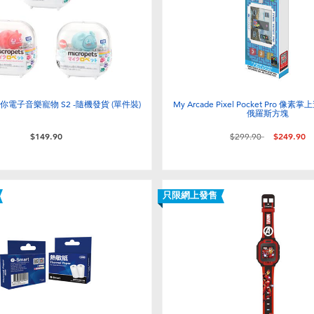
s 迷你電子音樂寵物 S2 -隨機發貨 (單件裝)
My Arcade Pixel Pocket Pro 
俄羅斯方塊
價格從
至
$149.90
$299.90
$249.90
只限網上發售