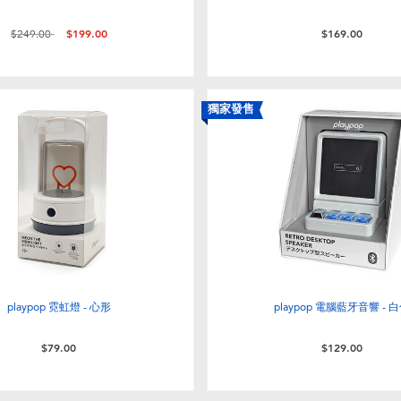
價格從
至
$249.00
$199.00
$169.00
獨家發售
playpop 霓虹燈 - 心形
playpop 電腦藍牙音響 - 
$79.00
$129.00