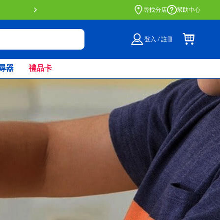
門店自取服務 網上購買並在店內取貨。
了解
尋找分店
幫助中心
登入 / 註冊
尋器
禮品卡