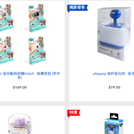
獨家發售
ator 迷你數碼相機Kidult - 隨機發貨 (單件
playpop 搖桿發光燈 - 藍
裝)
$169.00
$79.00
特價