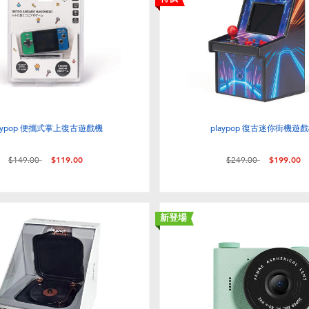
laypop 便攜式掌上復古遊戲機
playpop 復古迷你街機遊
價格從
至
價格從
至
$149.00
$119.00
$249.00
$199.00
新登場