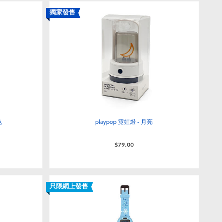
獨家發售
色
playpop 霓虹燈 - 月亮
$79.00
只限網上發售