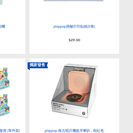
相機
playpop熱敏打印貼紙(5卷)
$29.00
獨家發售
機發貨 (單件裝)
playpop 復古唱片機藍牙喇叭 - 粉紅色