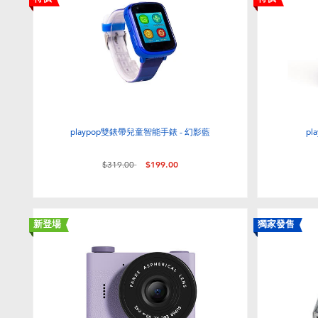
playpop雙錶帶兒童智能手錶 - 幻影藍
p
價格從
至
$319.00
$199.00
新登場
獨家發售