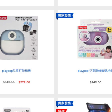
獨家發售
playpop兒童打印相機
playpop 兒童翻轉數碼相
價格從
至
$349.00
$279.00
$249.00
獨家發售
特價