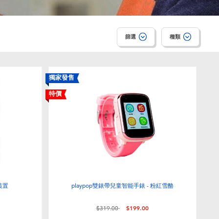
篩選
種類
獨家發售
特價
裝置
playpop雙錶帶兒童智能手錶 - 粉紅雪酪
價格從
至
$319.00
$199.00