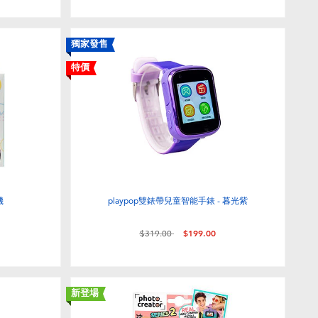
獨家發售
特價
機
playpop雙錶帶兒童智能手錶 - 暮光紫
價格從
至
$319.00
$199.00
新登場