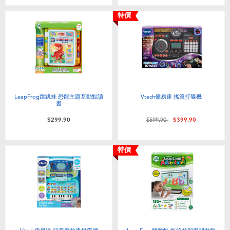
特價
LeapFrog跳跳蛙 恐龍主題互動點讀
Vtech偉易達 搖滾打碟機
書
價格從
至
$299.90
$599.90
$399.90
特價