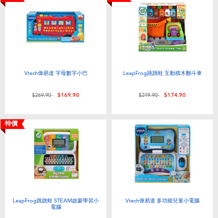
Vtech偉易達 字母數字小巴
LeapFrog跳跳蛙 互動積木翻斗車
價格從
至
價格從
至
$269.90
$169.90
$249.90
$174.90
特價
LeapFrog跳跳蛙 STEAM啟蒙學習小
Vtech偉易達 多功能兒童小電腦
電腦