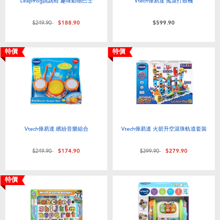
Leapfrog跳跳蛙 趣味動物巴士
Vtech偉易達 搖滾打鼓機
價格從
至
$249.90
$188.90
$599.90
特價
特價
Vtech偉易達 繽紛音樂組合
Vtech偉易達 火箭升空滾珠軌道套裝
價格從
至
價格從
至
$249.90
$174.90
$399.90
$279.90
特價