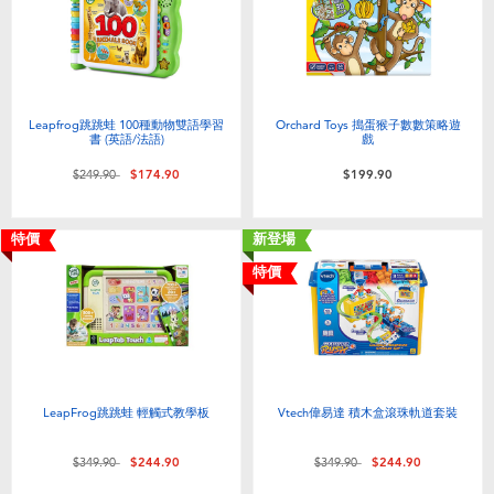
Leapfrog跳跳蛙 100種動物雙語學習
Orchard Toys 搗蛋猴子數數策略遊
書 (英語/法語)
戲
價格從
至
$249.90
$174.90
$199.90
特價
新登場
特價
LeapFrog跳跳蛙 輕觸式教學板
Vtech偉易達 積木盒滾珠軌道套裝
價格從
至
價格從
至
$349.90
$244.90
$349.90
$244.90