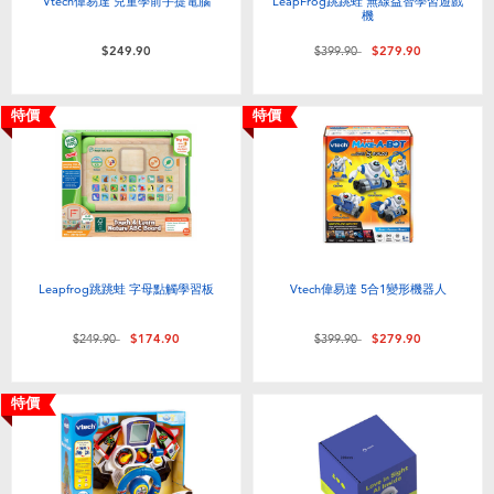
Vtech偉易達 兒童學前手提電腦
LeapFrog跳跳蛙 無線益智學習遊戲
機
價格從
至
$249.90
$399.90
$279.90
特價
特價
Leapfrog跳跳蛙 字母點觸學習板
Vtech偉易達 5合1變形機器人
價格從
至
價格從
至
$249.90
$174.90
$399.90
$279.90
特價