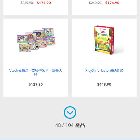
價格從
至
價格從
至
$249.90
$174.90
$249.90
$174.90
Vtech偉易達 - 益智學習卡 - 當長大
PlayShifu Tacto 編碼套裝
時
$129.90
$449.90
48 / 104 產品