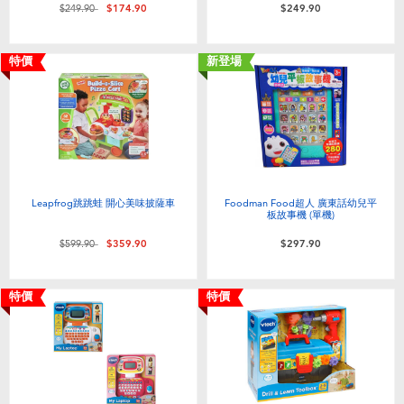
價格從
至
$249.90
$174.90
$249.90
特價
新登場
Leapfrog跳跳蛙 開心美味披薩車
Foodman Food超人 廣東話幼兒平
板故事機 (單機)
價格從
至
$599.90
$359.90
$297.90
特價
特價