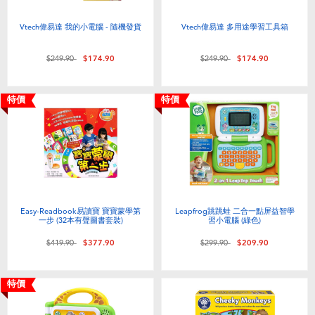
Vtech偉易達 我的小電腦 - 隨機發貨
Vtech偉易達 多用途學習工具箱
價格從
至
價格從
至
$249.90
$174.90
$249.90
$174.90
特價
特價
Easy-Readbook易讀寶 寶寶蒙學第
Leapfrog跳跳蛙 二合一點屏益智學
一步 (32本有聲圖書套裝)
習小電腦 (綠色)
價格從
至
價格從
至
$419.90
$377.90
$299.90
$209.90
特價