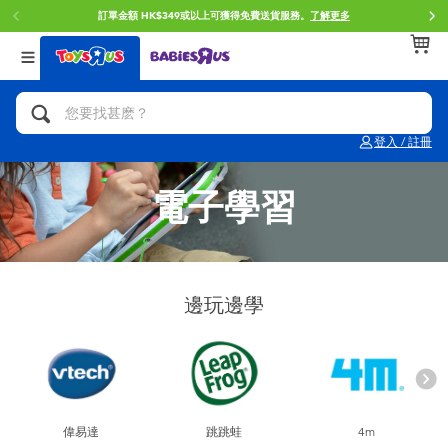
門店自取服務 網上購買並在店內取貨。
了解更多
返回
返回
返回
分類目錄
品牌
年齢
查看所有
人氣英雄,角色扮演,射擊玩具
Brunch Brother 早午餐兄弟
0~2歳
登入 / 註冊
單車,滑板車,騎乘車
Toy Story反斗奇兵
3~4歳
電子學習
拼砌組合及樂高LEGO
Spider-Man蜘蛛俠
5~7歳
玩具車,貨車,火車及遙控系列
Mini Brands
8~11歳
邊玩邊學
手工藝,文具,蠟筆,泥膠,畫板
Play-Doh培樂多
12~14歳
娃娃, 芭比,收藏公仔
Pokemon寶可夢
14歳以上
偉易達
跳跳蛙
4m