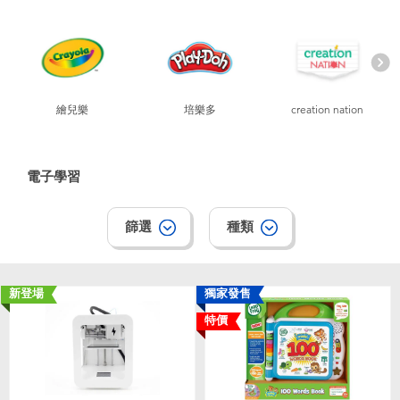
電子玩具
playpop
遊戲及拼圖系列
LEGO樂高
益智學習玩具
LeapFrog跳跳蛙
繪兒樂
培樂多
creation nation
戶外及運動用品
Fuggler
電子學習
派對用品
Tomica多美
篩選
種類
角色扮演及造型系列
Globber高樂寶
新登場
獨家發售
毛毛公仔玩具
特價
夏日用品