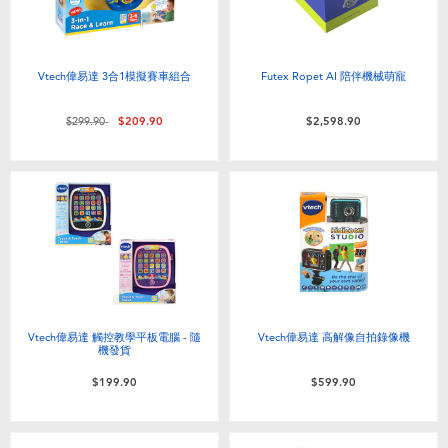
Vtech偉易達 3合1模擬賽車組合
Futex Ropet AI 陪伴機械萌寵
價格從
至
$299.90
$209.90
$2,598.90
Vtech偉易達 觸控教學平板電腦 - 隨
Vtech偉易達 高解像自拍錄像機
機發貨
$199.90
$599.90