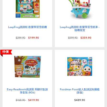
LeapFrog跳跳蛙 歡樂學習雪糕機
Leapfrog跳跳蛙 歡樂學習雪糕車 -
隨機發貨
價格從
至
價格從
至
$399.90
$199.90
$599.90
$359.90
特價
Easy-Readbook易讀寶 馬騮仔點讀
Foodman Food超人點讀認知圖鑑
筆套裝 (8Gb)
(新版)
價格從
至
$468.90
$419.90
$489.90