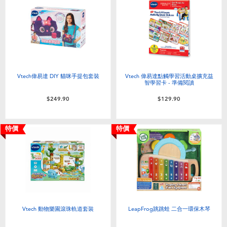
Vtech偉易達 DIY 貓咪手提包套裝
Vtech 偉易達點觸學習活動桌擴充益
智學習卡 - 準備閱讀
$249.90
$129.90
特價
特價
Vtech 動物樂園滾珠軌道套裝
LeapFrog跳跳蛙 二合一環保木琴