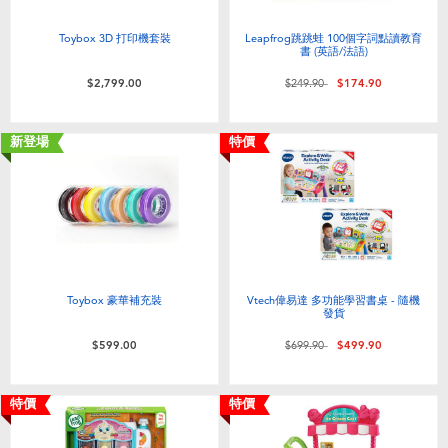
嬰兒及學前玩具
Toybox 3D 打印機套裝
Leapfrog跳跳蛙 100個字詞點讀教育
書 (英語/法語)
任天堂 Switch
價格從
至
$2,799.00
$249.90
$174.90
電池
新登場
特價
盲盒
人氣角色
生活精品
Toybox 豪華補充裝
Vtech偉易達 多功能學習書桌 - 隨機
發貨
價格從
至
$599.00
$699.90
$499.90
特價
特價