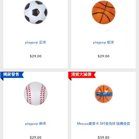
電子玩具
playpop
遊戲及拼圖系列
LEGO樂高
益智學習玩具
LeapFrog跳跳蛙
playpop 足球
playpop 籃球
戶外及運動用品
Fuggler
$29.00
$29.00
派對用品
Tomica多美
獨家發售
清貨大減價
角色扮演及造型系列
Globber高樂寶
毛毛公仔玩具
playpop 棒球
Mesuca麥斯卡 5吋發泡球 隨機發貨
夏日用品
$29.00
$39.80