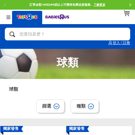
訂單金額 HK$349或以上可獲得免費送貨服務。
了解更多
返回
返回
返回
分類目錄
品牌
年齢
查看所有
人氣英雄,角色扮演,射擊玩具
Brunch Brother 早午餐兄弟
0~2歳
登入 / 註冊
單車,滑板車,騎乘車
Toy Story反斗奇兵
3~4歳
球類
拼砌組合及樂高LEGO
Spider-Man蜘蛛俠
5~7歳
玩具車,貨車,火車及遙控系列
Mini Brands
8~11歳
球類
手工藝,文具,蠟筆,泥膠,畫板
Play-Doh培樂多
12~14歳
篩選
種類
娃娃, 芭比,收藏公仔
Pokemon寶可夢
14歳以上
獨家發售
獨家發售