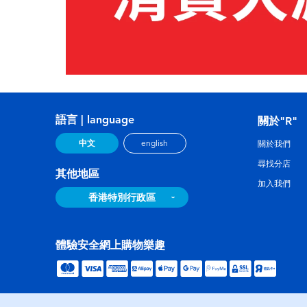
語言 | language
關於"R"
中文
english
關於我們
尋找分店
其他地區
加入我們
香港特別行政區
體驗安全網上購物樂趣