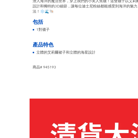
潛入海洋的魔法世界，穿上我們的小美人魚襪！這雙襪子以艾莉
設計和獨特的3D細節，讓每位迪士尼粉絲都能感受到海洋的魅
法！❄️🌊🐚
包括
1對襪子
產品特色
立體的艾莉爾裙子和立體的海星設計
商品# 945193