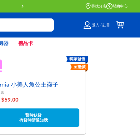
門店自取服務 網上購買並在店內
尋找分店
幫助中心
登入 / 註冊
尋器
禮品卡
獨家發售
至抵價
dmia 小美人魚公主襪子
歲
$59.00
至
暫時缺貨
有貨時請通知我