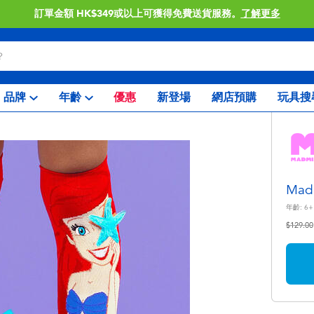
訂單金額 HK$349或以上可獲得免費送貨服務。
了解更多
品牌
年齡
優惠
新登場
網店預購
玩具搜
Ma
年齡:
6+
價格從
$129.00