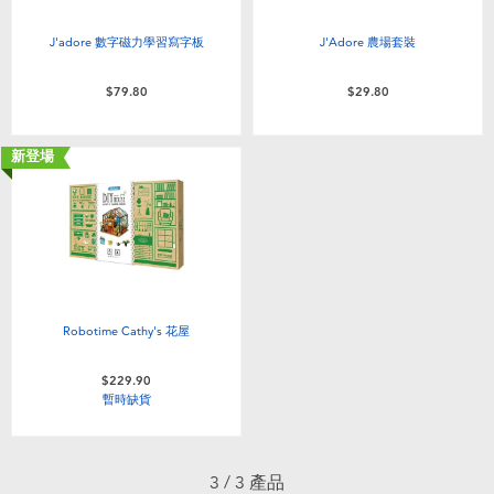
嬰兒及學前玩具
J'adore 數字磁力學習寫字板
J'Adore 農場套裝
任天堂 Switch
$79.80
$29.80
電池
新登場
盲盒
人氣角色
生活精品
Robotime Cathy's 花屋
$229.90
暫時缺貨
3 / 3 產品