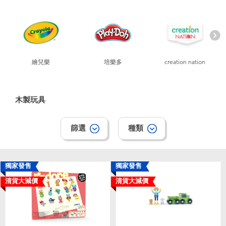
電子玩具
playpop
遊戲及拼圖系列
LEGO樂高
益智學習玩具
LeapFrog跳跳蛙
繪兒樂
培樂多
creation nation
戶外及運動用品
Fuggler
木製玩具
派對用品
Tomica多美
篩選
種類
角色扮演及造型系列
Globber高樂寶
獨家發售
獨家發售
毛毛公仔玩具
清貨大減價
清貨大減價
夏日用品