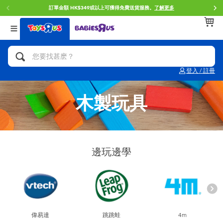
訂單金額 HK$349或以上可獲得免費送貨服務。
了解更多
返回
返回
返回
分類目錄
品牌
年齢
查看所有
人氣英雄,角色扮演,射擊玩具
Brunch Brother 早午餐兄弟
0~2歳
登入 / 註冊
單車,滑板車,騎乘車
Toy Story反斗奇兵
3~4歳
木製玩具
拼砌組合及樂高LEGO
Spider-Man蜘蛛俠
5~7歳
玩具車,貨車,火車及遙控系列
Mini Brands
8~11歳
邊玩邊學
手工藝,文具,蠟筆,泥膠,畫板
Play-Doh培樂多
12~14歳
娃娃, 芭比,收藏公仔
Pokemon寶可夢
14歳以上
偉易達
跳跳蛙
4m