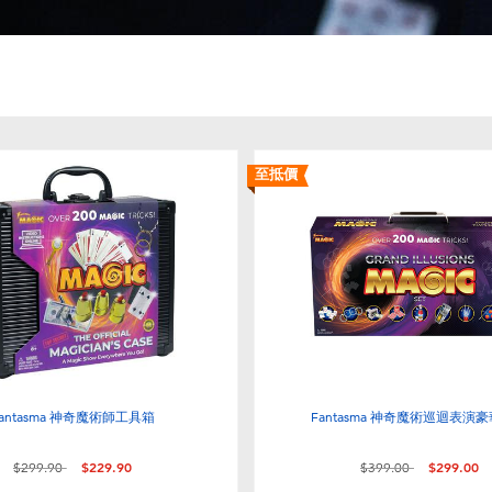
至抵價
antasma 神奇魔術師工具箱
Fantasma 神奇魔術巡迴表演
價格從
至
價格從
至
$299.90
$229.90
$399.00
$299.00