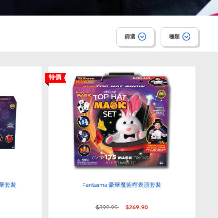
篩選
種類
特價
豪華套裝
Fantasma 豪華魔術帽表演套裝
價格從
至
$399.90
$269.90