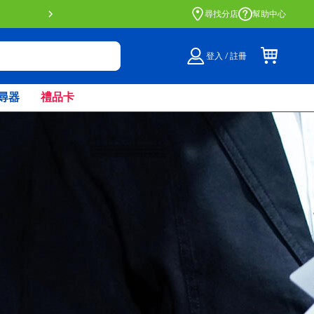
門店自取服務 網上購買並在店內
尋找分店
幫助中心
登入 / 註冊
尋器
禮品卡