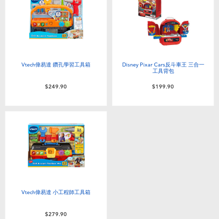
嬰兒及學前玩具
任天堂 Switch
電池
Vtech偉易達 鑽孔學習工具箱
Disney Pixar Cars反斗車王 三合一
工具背包
$249.90
$199.90
盲盒
人氣角色
生活精品
Vtech偉易達 小工程師工具箱
$279.90