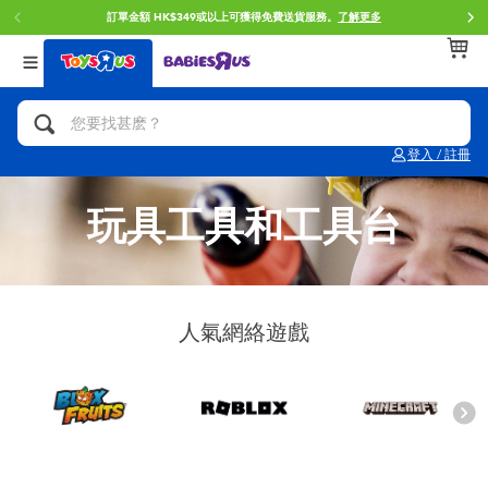
訂單金額 HK$349或以上可獲得免費送貨服務。
了解更多
返回
返回
返回
分類目錄
品牌
年齢
查看所有
人氣英雄,角色扮演,射擊玩具
Brunch Brother 早午餐兄弟
0~2歳
登入 / 註冊
單車,滑板車,騎乘車
Toy Story反斗奇兵
3~4歳
玩具工具和工具台
拼砌組合及樂高LEGO
Spider-Man蜘蛛俠
5~7歳
玩具車,貨車,火車及遙控系列
Mini Brands
8~11歳
人氣網絡遊戲
手工藝,文具,蠟筆,泥膠,畫板
Play-Doh培樂多
12~14歳
娃娃, 芭比,收藏公仔
Pokemon寶可夢
14歳以上