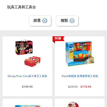
電子玩具
playpop
玩具工具和工具台
遊戲及拼圖系列
LEGO樂高
篩選
種類
益智學習玩具
LeapFrog跳跳蛙
特價
戶外及運動用品
Fuggler
派對用品
Tomica多美
角色扮演及造型系列
Globber高樂寶
Disney Pixar Cars反斗車王工具箱
Vtech偉易達 多用途學習工具箱
毛毛公仔玩具
價格從
至
$149.90
$249.90
$174.90
夏日用品