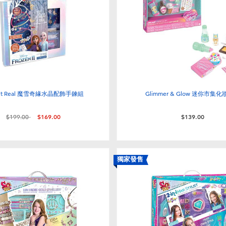
 It Real 魔雪奇緣水晶配飾手鍊組
Glimmer & Glow 迷你市集
價格從
至
$199.00
$169.00
$139.00
獨家發售