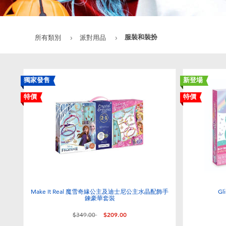
服裝和裝扮
所有類別
派對用品
獨家發售
新登場
特價
特價
Make It Real 魔雪奇緣公主及迪士尼公主水晶配飾手
Gl
鍊豪華套裝
價格從
至
$349.00
$209.00