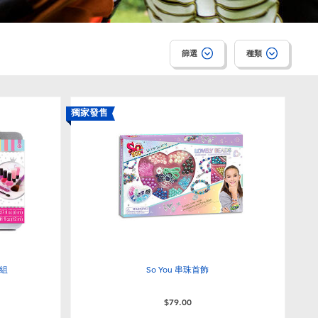
篩選
種類
獨家發售
裝組
So You 串珠首飾
$79.00