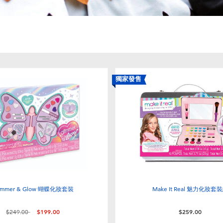
獨家發售
immer & Glow 蝴蝶化妝套裝
Make It Real 魅力化妝套
價格從
至
$249.00
$199.00
$259.00