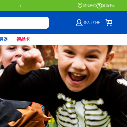
尋找分店
幫助中心
登入 / 註冊
尋器
禮品卡