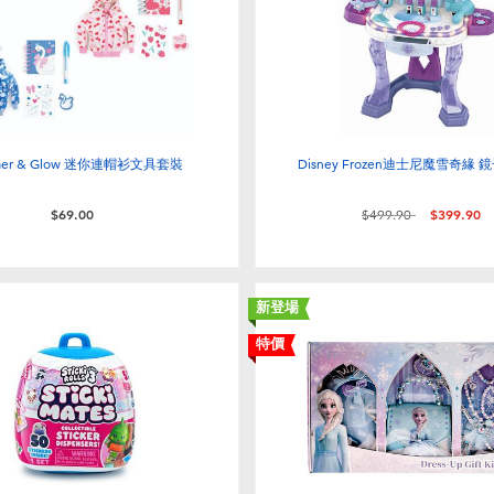
mer & Glow 迷你連帽衫文具套裝
Disney Frozen迪士尼魔雪奇緣
價格從
至
$69.00
$499.90
$399.90
新登場
特價