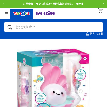
訂單金額 HK$349或以上可獲得免費送貨服務。
了解更多
返回
返回
返回
分類目錄
品牌
年齢
查看所有
人氣英雄,角色扮演,射擊玩具
Brunch Brother 早午餐兄弟
0~2歳
登入 / 註冊
單車,滑板車,騎乘車
Toy Story反斗奇兵
3~4歳
拼砌組合及樂高LEGO
Spider-Man蜘蛛俠
5~7歳
玩具車,貨車,火車及遙控系列
Mini Brands
8~11歳
手工藝,文具,蠟筆,泥膠,畫板
Play-Doh培樂多
12~14歳
娃娃, 芭比,收藏公仔
Pokemon寶可夢
14歳以上