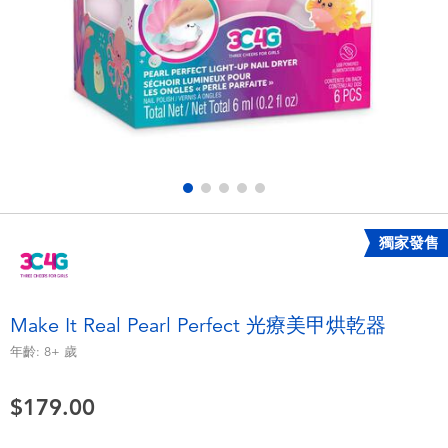
電子玩具
playpop
遊戲及拼圖系列
LEGO樂高
益智學習玩具
LeapFrog跳跳蛙
戶外及運動用品
Fuggler
派對用品
Tomica多美
獨家發售
角色扮演及造型系列
Globber高樂寶
Make It Real Pearl Perfect 光療美甲烘乾器
毛毛公仔玩具
年齡:
8+
歲
$179.00
夏日用品