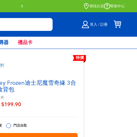
門店自取服務 網上購買並在店內
尋找分店
幫助中心
登入 / 註冊
尋器
禮品卡
特價
ney Frozen迪士尼魔雪奇緣 3合
妝背包
歲
$199.90
至
貨
門店自取