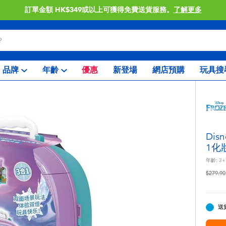
訂單金額 HK$349或以上可獲得免費送貨服務。
了解更多
品牌
年齡
優惠
新登場
網店預購
玩具搜
Dis
1化
年齡:
3+
價格從
$279.90
送