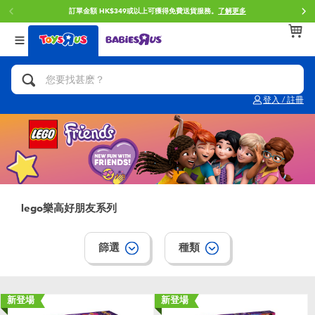
門店自取服務 網上購買並在店內取貨。
了解更多
返回
返回
返回
分類目錄
品牌
年齢
查看所有
人氣英雄,角色扮演,射擊玩具
Brunch Brother 早午餐兄弟
0~2歳
登入 / 註冊
單車,滑板車,騎乘車
Toy Story反斗奇兵
3~4歳
拼砌組合及樂高LEGO
Spider-Man蜘蛛俠
5~7歳
玩具車,貨車,火車及遙控系列
Mini Brands
8~11歳
lego樂高好朋友系列
手工藝,文具,蠟筆,泥膠,畫板
Play-Doh培樂多
12~14歳
篩選
種類
娃娃, 芭比,收藏公仔
Pokemon寶可夢
14歳以上
新登場
新登場