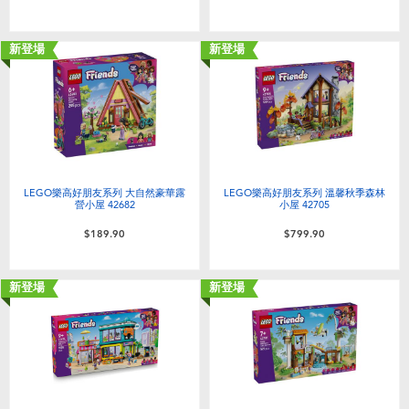
嬰兒及學前玩具
新登場
新登場
任天堂 Switch
電池
盲盒
LEGO樂高好朋友系列 大自然豪華露
LEGO樂高好朋友系列 溫馨秋季森林
營小屋 42682
小屋 42705
人氣角色
$189.90
$799.90
生活精品
新登場
新登場