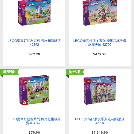
電子玩具
playpop
遊戲及拼圖系列
LEGO樂高
益智學習玩具
LeapFrog跳跳蛙
LEGO樂高好朋友系列 雪糕和氣球店
LEGO樂高好朋友系列 糖果和杯子蛋
42692
糕摩天輪 42700
戶外及運動用品
Fuggler
$79.90
$479.90
派對用品
Tomica多美
新登場
新登場
角色扮演及造型系列
Globber高樂寶
毛毛公仔玩具
LEGO樂高好朋友系列 獨角獸蛋糕外
LEGO樂高好朋友系列 心湖城酒店
夏日用品
賣車 42675
42704
$79.90
$1,249.90