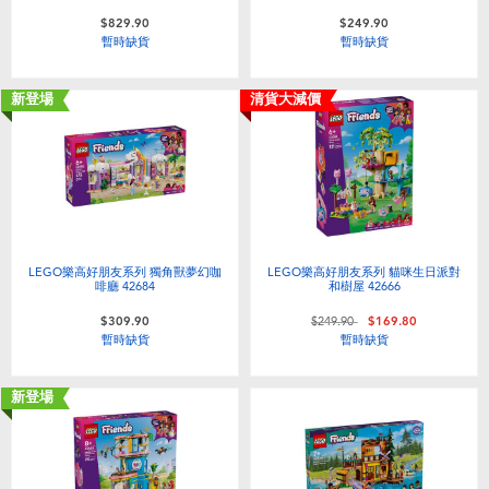
$829.90
$249.90
暫時缺貨
暫時缺貨
新登場
清貨大減價
LEGO樂高好朋友系列 獨角獸夢幻咖
LEGO樂高好朋友系列 貓咪生日派對
啡廳 42684
和樹屋 42666
價格從
至
$309.90
$249.90
$169.80
暫時缺貨
暫時缺貨
新登場