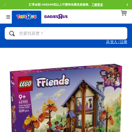
訂單金額 HK$349或以上可獲得免費送貨服務。
了解更多
返回
返回
返回
分類目錄
品牌
年齢
查看所有
人氣英雄,角色扮演,射擊玩具
Brunch Brother 早午餐兄弟
0~2歳
登入 / 註冊
單車,滑板車,騎乘車
Toy Story反斗奇兵
3~4歳
拼砌組合及樂高LEGO
Spider-Man蜘蛛俠
5~7歳
玩具車,貨車,火車及遙控系列
Mini Brands
8~11歳
手工藝,文具,蠟筆,泥膠,畫板
Play-Doh培樂多
12~14歳
娃娃, 芭比,收藏公仔
Pokemon寶可夢
14歳以上