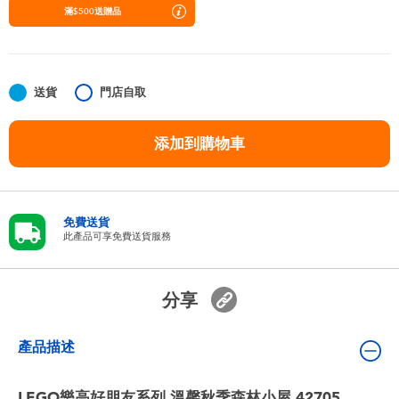
嬰兒及學前玩具
滿$500送贈品
任天堂 Switch
送貨
門店自取
電池
添加到購物車
盲盒
人氣角色
免費送貨
此產品可享免費送貨服務
生活精品
分享
產品描述
LEGO樂高好朋友系列 溫馨秋季森林小屋 42705