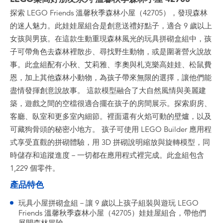
探索 LEGO Friends 溫馨秋季森林小屋（42705），發現森林
的迷人魅力。此娃娃屋組合是創意送禮好點子，適合 9 歲以上
女孩與男孩。在這款生動重現森林風光的玩具拼砌盒組中，孩
子可帶角色去森林裡散步、尋找野生動物，或是圍著營火說故
事。此盒組配有小秋、艾莉雅、李奧與札克樂高娃娃、松鼠費
恩，加上其他森林小動物，為孩子帶來無限的選擇，讓他們能
盡情發揮創意說故事。 這款模型融合了大自然風情與美麗建
築，遊戲之間的空檔很適合擺在孩子的房間展示。探索廚房、
客廳、臥室和更多室內細節。裡面還有火焰可動的壁爐，以及
可藏狗骨頭的秘密小地方。 孩子可使用 LEGO Builder 應用程
式享受直觀的拼砌體驗，用 3D 拼砌說明縮放與旋轉模型，同
時儲存和追蹤進度－一切都在應用程式裡完成。此盒組包含
1,229 個零件。
產品特色
玩具小屋拼砌盒組－讓 9 歲以上孩子組裝與遊玩 LEGO
Friends 溫馨秋季森林小屋（42705）娃娃屋組合，帶他們