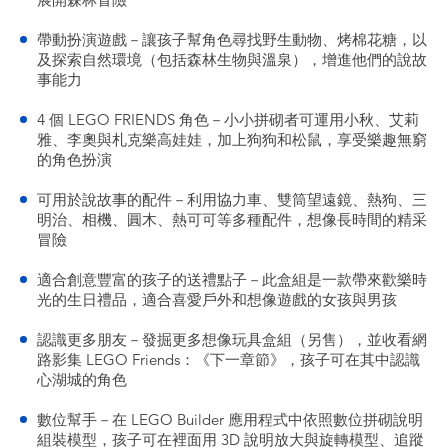
展開森林冒險
帶動扮演遊戲－讓孩子幫角色尋找野生動物、烤棉花糖，以
及探索自然環境（包括森林生物與溫泉），增進他們的說故
事能力
4 個 LEGO FRIENDS 角色－小小拼砌者可運用小秋、艾莉
雅、李奧與札克樂高娃娃，加上狗狗和松鼠，享受樂趣無窮
的角色扮演
可用於說故事的配件－利用協力車、雙筒望遠鏡、熱狗、三
明治、相機、圓木、熱可可等多種配件，想像長時間的精采
冒險
適合創意豐富的孩子的送禮點子－此盒組是一款帶來歡樂時
光的生日禮品，適合喜愛戶外和想像遊戲的女孩與男孩
認識更多朋友－發掘更多想像玩具盒組（另售），並收看網
路影集 LEGO Friends：《下一章節》，孩子可在其中認識
心湖城的角色
數位幫手－在 LEGO Builder 應用程式中依照數位拼砌說明
組裝模型，孩子可在裡面用 3D 說明放大與旋轉模型、追蹤