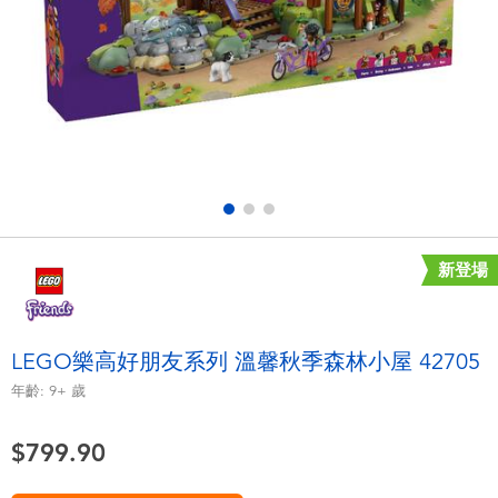
電子玩具
playpop
遊戲及拼圖系列
LEGO樂高
益智學習玩具
LeapFrog跳跳蛙
戶外及運動用品
Fuggler
派對用品
Tomica多美
新登場
角色扮演及造型系列
Globber高樂寶
LEGO樂高好朋友系列 溫馨秋季森林小屋 42705
毛毛公仔玩具
年齡:
9+
歲
$799.90
夏日用品