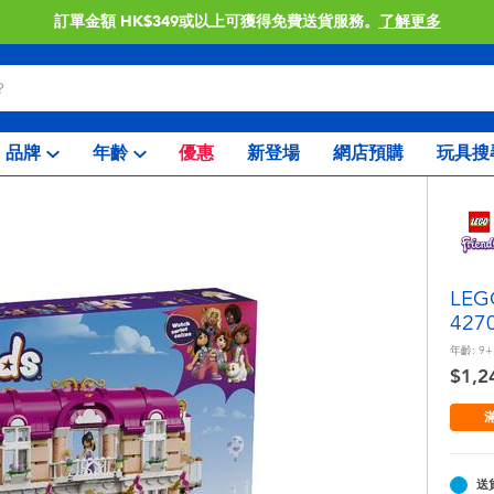
訂單金額 HK$349或以上可獲得免費送貨服務。
了解更多
品牌
年齡
優惠
新登場
網店預購
玩具搜
LE
427
年齡:
9+
$1,2
滿
送