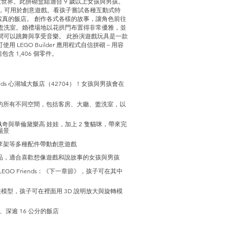
的創意世界。此拼砌盒組適合 9 歲以上女孩與男孩。
貓咪，可用於創意遊戲。看孩子嘗試各種互動式特
索真的飯店。 創作各式各樣的故事，讓角色前往
和盥洗室。婚禮場地以花拱門布置得非常優雅，並
間可以跳舞與享受音樂。 此扮演遊戲玩具是一款
LEGO Builder 應用程式自信拼砌－用容
 1,406 個零件。
nds 心湖城大飯店（42704）！女孩與男孩會在
的所有不同空間，包括客房、大廳、盥洗室，以
奇與華倫黛樂高 娃娃，加上 2 隻貓咪，帶來完
場景
李架等多種配件帶動創意遊戲
品，適合喜歡想像遊戲和說故事的女孩與男孩
O Friends：《下一章節》，孩子可在其中
組裝模型，孩子可在裡面用 3D 說明放大與旋轉模
分、深逾 16 公分的飯店