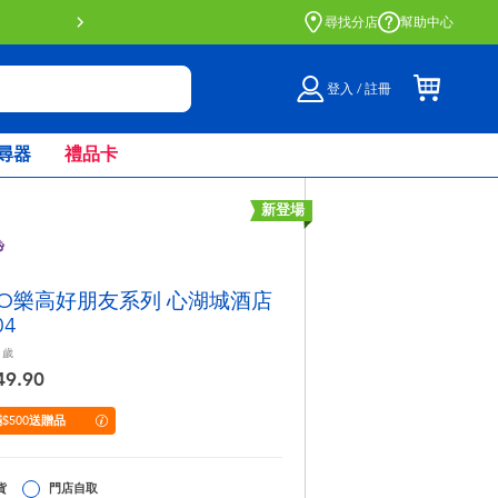
門店自取服務 網上購買並在店內
尋找分店
幫助中心
登入 / 註冊
尋器
禮品卡
新登場
GO樂高好朋友系列 心湖城酒店
04
歲
49.90
$500送贈品
貨
門店自取