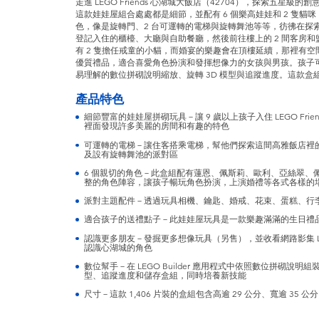
走進 LEGO Friends 心湖城大飯店（42704），探索五星級
這款娃娃屋組合處處都是細節，並配有 6 個樂高娃娃和 2 隻
色，像是旋轉門、2 台可運轉的電梯與旋轉舞池等等，彷彿在探
登記入住的櫃檯、大廳與自助餐廳，然後前往樓上的 2 間客房
有 2 隻擔任戒童的小貓，而婚宴的樂趣會在頂樓延續，那裡有空
優質禮品，適合喜愛角色扮演和發揮想像力的女孩與男孩。孩子可使用 
易理解的數位拼砌說明縮放、旋轉 3D 模型與追蹤進度。這款盒組包含
產品特色
細節豐富的娃娃屋拼砌玩具－讓 9 歲以上孩子入住 LEGO Frie
裡面發現許多美麗的房間和有趣的特色
可運轉的電梯－讓住客搭乘電梯，幫他們探索這間高雅飯店裡
及設有旋轉舞池的派對區
6 個親切的角色－此盒組配有蓮恩、佩斯莉、歐利、亞絲翠、佩
整的角色陣容，讓孩子暢玩角色扮演，上演婚禮等各式各樣的
派對主題配件－透過玩具相機、鑰匙、婚戒、花束、蛋糕、行
適合孩子的送禮點子－此娃娃屋玩具是一款樂趣滿滿的生日禮
認識更多朋友－發掘更多想像玩具（另售），並收看網路影集 LEG
認識心湖城的角色
數位幫手－在 LEGO Builder 應用程式中依照數位拼砌說明
型、追蹤進度和儲存盒組，同時培養新技能
尺寸－這款 1,406 片裝的盒組包含高逾 29 公分、寬逾 35 公