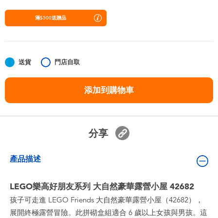
嬰兒及學前玩具
滿$500送贈品
任天堂 Switch
電池
送貨
門店自取
添加到購物車
盲盒
人氣角色
分享
生活精品
產品描述
LEGO樂高好朋友系列 大自然豪華露營小屋 42682
孩子可走進 LEGO Friends 大自然豪華露營小屋（42682），
展開終極露營冒險。此拼砌盒組適合 6 歲以上女孩與男孩。這