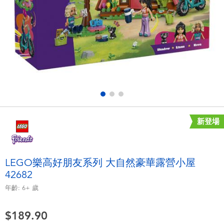
電子玩具
playpop
遊戲及拼圖系列
LEGO樂高
益智學習玩具
LeapFrog跳跳蛙
戶外及運動用品
Fuggler
派對用品
Tomica多美
新登場
角色扮演及造型系列
Globber高樂寶
LEGO樂高好朋友系列 大自然豪華露營小屋
42682
毛毛公仔玩具
年齡:
6+
歲
夏日用品
$189.90