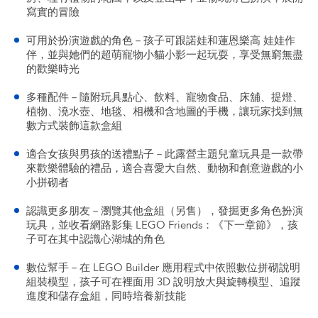
寫實的冒險
可用於扮演遊戲的角色－孩子可跟諾娃和蓮恩樂高 娃娃作
伴，並與她們的超萌寵物小貓小影一起玩耍，享受無窮無盡
的歡樂時光
多種配件－隨附玩具點心、飲料、寵物食品、床舖、提燈、
植物、澆水壺、地毯、相機和含地圖的手機，讓玩家找到無
數方式裝飾這款盒組
適合女孩與男孩的送禮點子－此露營主題兒童玩具是一款帶
來歡樂體驗的禮品，適合喜愛大自然、動物和創意遊戲的小
小拼砌者
認識更多朋友－瀏覽其他盒組（另售），發掘更多角色扮演
玩具，並收看網路影集 LEGO Friends：《下一章節》，孩
子可在其中認識心湖城的角色
數位幫手－在 LEGO Builder 應用程式中依照數位拼砌說明
組裝模型，孩子可在裡面用 3D 說明放大與旋轉模型、追蹤
進度和儲存盒組，同時培養新技能