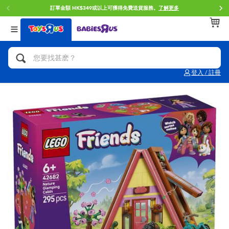
訂單金額 HK$349或以上可獲得免費送貨服務。
了解更多
返回
返回
返回
分類目錄
品牌
年齢
查看所有
人氣英雄,角色扮演,射擊玩具
Brunch Brother 早午餐兄弟
0~2歳
登入 / 註冊
單車,滑板車,騎乘車
Toy Story反斗奇兵
3~4歳
拼砌組合及樂高LEGO
Spider-Man蜘蛛俠
5~7歳
玩具車,貨車,火車及遙控系列
Mini Brands
8~11歳
手工藝,文具,蠟筆,泥膠,畫板
Play-Doh培樂多
12~14歳
娃娃, 芭比,收藏公仔
Pokemon寶可夢
14歳以上