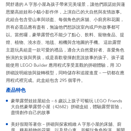
間舒適的 A 字形小屋為孩子帶來完美場景，讓他們跟諾娃與蓮
恩樂高娃娃和小貓小影作伴，上演自己的大自然與友情故事。
此組合包含登山車與頭盔、每個角色的床舖、小廚房和花園，
所有必需品應有盡有，無論他們想訴說室內或戶外故事都可
以。當然囉，豪華露營也不能少了點心、飲料、寵物食品、提
燈、植物、澆水壺、地毯、相機與含地圖的手機。 這款露營
主題玩具組是一款可愛的禮品，適合大自然愛好者、喜愛角色
扮演的女孩與男孩，或是喜歡發揮創意說故事的孩子。孩子還
能使用 LEGO Builder 應用程式享受直觀的拼砌體驗，用 3D
拼砌說明縮放與旋轉模型，同時儲存和追蹤進度－一切都在應
用程式裡完成。此盒組包含 295 個零件。
產品特色
豪華露營娃娃屋組合－6 歲以上孩子可暢玩 LEGO Friends
大自然豪華露營小屋（42682）拼砌盒組，體驗露營冒險，
盡情創作自己的故事
美好假期等著你－拼砌與探索精緻 A 字形小屋的床舖、廚
房、種有植物的花園，以及登山車，並暢玩角色扮演，展開