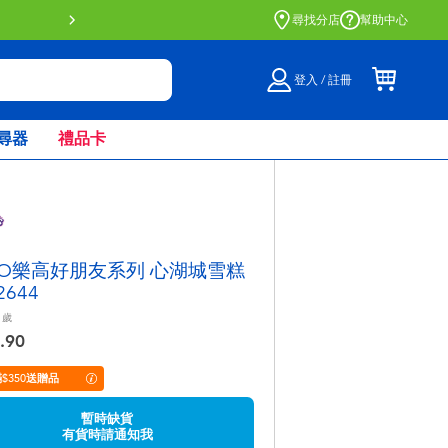
門店自取服務 網上購買並在店內
尋找分店
幫助中心
登入 / 註冊
尋器
禮品卡
GO樂高好朋友系列 心湖城雪糕
2644
歲
.90
$350送贈品
暫時缺貨
有貨時請通知我