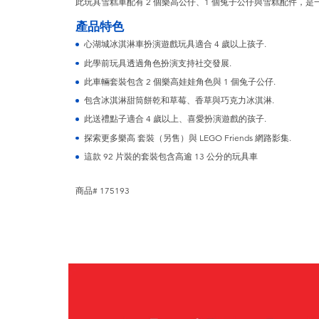
此玩具雪糕車配有 2 個樂高公仔、1 個兔子公仔與雪糕配件，
產品特色
心湖城冰淇淋車扮演遊戲玩具適合 4 歲以上孩子.
此學前玩具透過角色扮演支持社交發展.
此車輛套裝包含 2 個樂高娃娃角色與 1 個兔子公仔.
包含冰淇淋甜筒餅乾和草莓、香草與巧克力冰淇淋.
此送禮點子適合 4 歲以上、喜愛扮演遊戲的孩子.
探索更多樂高 套裝（另售）與 LEGO Friends 網路影集.
這款 92 片裝的套裝包含高逾 13 公分的玩具車
商品# 175193