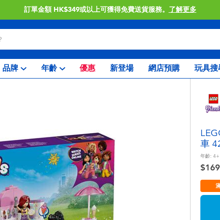
訂單金額 HK$349或以上可獲得免費送貨服務。
了解更多
品牌
年齡
優惠
新登場
網店預購
玩具搜
LE
車 4
年齡:
4+
$169
滿