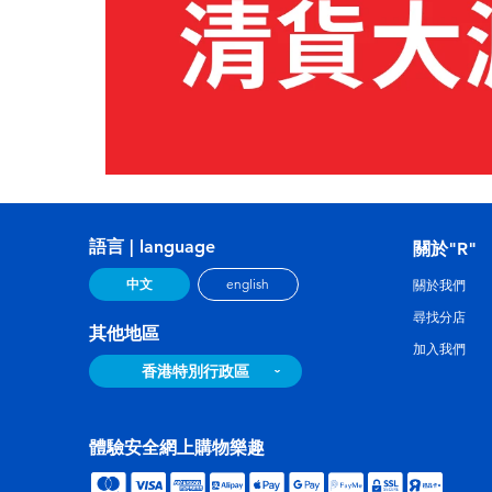
語言 | language
關於"R"
中文
english
關於我們
尋找分店
其他地區
加入我們
香港特別行政區
體驗安全網上購物樂趣