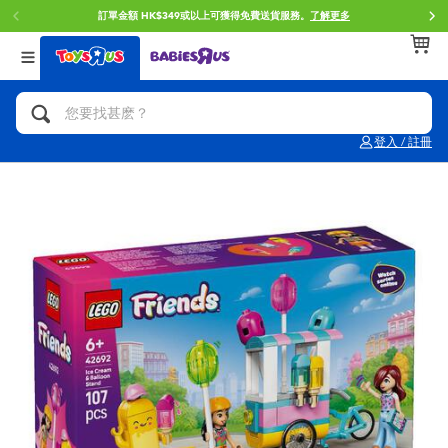
訂單金額 HK$349或以上可獲得免費送貨服務。
了解更多
返回
返回
返回
分類目錄
品牌
年齢
查看所有
人氣英雄,角色扮演,射擊玩具
Brunch Brother 早午餐兄弟
0~2歳
登入 / 註冊
單車,滑板車,騎乘車
Toy Story反斗奇兵
3~4歳
拼砌組合及樂高LEGO
Spider-Man蜘蛛俠
5~7歳
玩具車,貨車,火車及遙控系列
Mini Brands
8~11歳
手工藝,文具,蠟筆,泥膠,畫板
Play-Doh培樂多
12~14歳
娃娃, 芭比,收藏公仔
Pokemon寶可夢
14歳以上