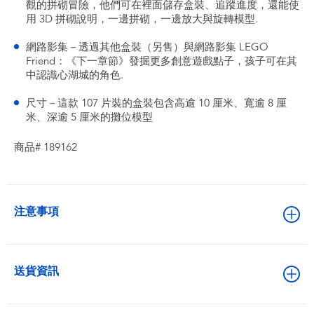
觀的拼砌冒險，他們可在裡面儲存盒裝、追蹤進度，還能使
用 3D 拼砌說明，一邊拼砌，一邊放大與旋轉模型.
網路影集－透過其他盒裝（另售）與網路影集 LEGO
Friend：《下一章節》發掘更多創意遊戲點子，孩子可在其
中認識心湖城的角色.
尺寸－這款 107 片裝的盒裝包含高逾 10 厘米、寬逾 8 厘
米、深逾 5 厘米的攤位模型
商品# 189162
注意事項
送貨資訊