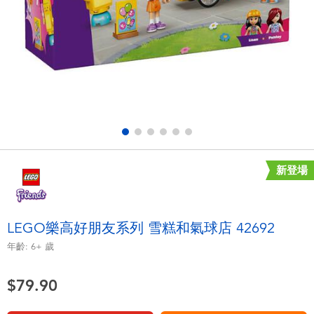
電子玩具
playpop
遊戲及拼圖系列
LEGO樂高
益智學習玩具
LeapFrog跳跳蛙
戶外及運動用品
Fuggler
派對用品
Tomica多美
新登場
角色扮演及造型系列
Globber高樂寶
LEGO樂高好朋友系列 雪糕和氣球店 42692
毛毛公仔玩具
年齡:
6+
歲
$79.90
夏日用品