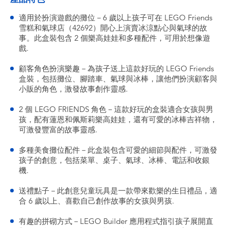
適用於扮演遊戲的攤位－6 歲以上孩子可在 LEGO Friends
雪糕和氣球店（42692）開心上演賣冰涼點心與氣球的故
事。此盒裝包含 2 個樂高娃娃和多種配件，可用於想像遊
戲.
顧客角色扮演樂趣－為孩子送上這款好玩的 LEGO Friends
盒裝，包括攤位、腳踏車、氣球與冰棒，讓他們扮演顧客與
小販的角色，激發故事創作靈感.
2 個 LEGO FRIENDS 角色－這款好玩的盒裝適合女孩與男
孩，配有蓮恩和佩斯莉樂高娃娃，還有可愛的冰棒吉祥物，
可激發豐富的故事靈感.
多種美食攤位配件－此盒裝包含可愛的細節與配件，可激發
孩子的創意，包括菜單、桌子、氣球、冰棒、電話和收銀
機.
送禮點子－此創意兒童玩具是一款帶來歡樂的生日禮品，適
合 6 歲以上、喜歡自己創作故事的女孩與男孩.
有趣的拼砌方式－LEGO Builder 應用程式指引孩子展開直