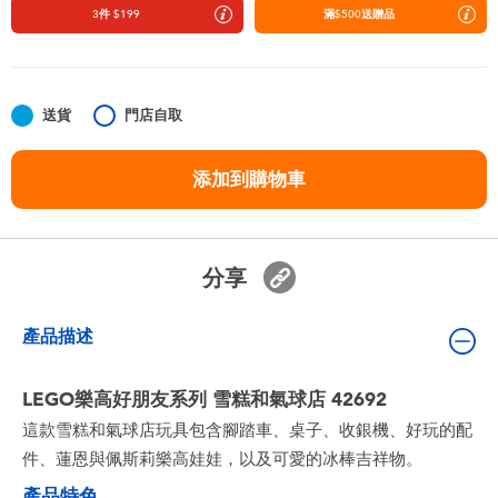
嬰兒及學前玩具
3件 $199
滿$500送贈品
任天堂 Switch
送貨
門店自取
電池
添加到購物車
盲盒
人氣角色
分享
生活精品
產品描述
LEGO樂高好朋友系列 雪糕和氣球店 42692
這款雪糕和氣球店玩具包含腳踏車、桌子、收銀機、好玩的配
件、蓮恩與佩斯莉樂高娃娃，以及可愛的冰棒吉祥物。
產品特色