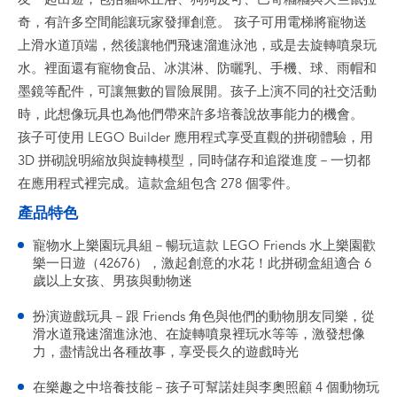
奇，有許多空間能讓玩家發揮創意。 孩子可用電梯將寵物送
上滑水道頂端，然後讓牠們飛速溜進泳池，或是去旋轉噴泉玩
水。裡面還有寵物食品、冰淇淋、防曬乳、手機、球、雨帽和
墨鏡等配件，可讓無數的冒險展開。孩子上演不同的社交活動
時，此想像玩具也為他們帶來許多培養說故事能力的機會。
孩子可使用 LEGO Builder 應用程式享受直觀的拼砌體驗，用
3D 拼砌說明縮放與旋轉模型，同時儲存和追蹤進度－一切都
在應用程式裡完成。這款盒組包含 278 個零件。
產品特色
寵物水上樂園玩具組－暢玩這款 LEGO Friends 水上樂園歡
樂一日遊（42676），激起創意的水花！此拼砌盒組適合 6
歲以上女孩、男孩與動物迷
扮演遊戲玩具－跟 Friends 角色與他們的動物朋友同樂，從
滑水道飛速溜進泳池、在旋轉噴泉裡玩水等等，激發想像
力，盡情說出各種故事，享受長久的遊戲時光
在樂趣之中培養技能－孩子可幫諾娃與李奧照顧 4 個動物玩