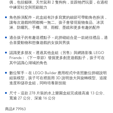
偶，包括貓咪、天竺鼠和 2 隻狗狗，並跟牠們玩耍，在過程
中練習社交與照顧能力
角色扮演配件－此盒組有許多寫實的細節可帶動角色扮演，
讓每次遊戲時間都獨一無二。孩子會發現寵物食品、冰淇
淋、防曬乳、手機、球、雨帽、墨鏡和更多有趣的配件
適合孩子的有趣送禮點子－此拼砌組合是一款絕佳禮品，適
合喜愛動物和想像遊戲的女孩與男孩
認識更多朋友－透過其他盒組（另售）與網路影集 LEGO
Friends：《下一章節》發掘更多創意遊戲點子，孩子可在
其中認識心湖城的角色
數位幫手－在 LEGO Builder 應用程式中依照數位拼砌說明
組裝模型，孩子可在裡面用 3D 說明放大與旋轉模型、追蹤
進度和儲存盒組，同時培養新技能
尺寸－這款 278 片裝的水上樂園盒組完成後高逾 13 公分、
寬逾 27 公分、深逾 16 公分
商品# 79963