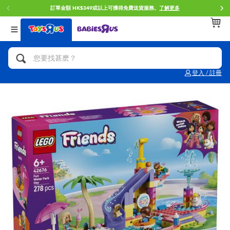
訂單金額 HK$349或以上可獲得免費送貨服務。
了解更多
返回
返回
返回
分類目錄
品牌
年齢
查看所有
人氣英雄,角色扮演,射擊玩具
Brunch Brother 早午餐兄弟
0~2歳
登入 / 註冊
單車,滑板車,騎乘車
Toy Story反斗奇兵
3~4歳
拼砌組合及樂高LEGO
Spider-Man蜘蛛俠
5~7歳
玩具車,貨車,火車及遙控系列
Mini Brands
8~11歳
手工藝,文具,蠟筆,泥膠,畫板
Play-Doh培樂多
12~14歳
娃娃, 芭比,收藏公仔
Pokemon寶可夢
14歳以上