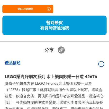
嬰兒及學前玩具
滿$500送贈品
任天堂 Switch
暫時缺貨
有貨時請通知我
電池
盲盒
分享
人氣角色
產品描述
生活精品
LEGO樂高好朋友系列 水上樂園歡樂一日遊 42676
讓孩子的想像力在 LEGO Friends 水上樂園歡樂一日遊
（42676）掀起巨浪！此拼砌玩具適合 6 歲以上玩家。這款盒
組是一款適合女孩、男孩與寵物愛好者的可愛禮品，經過精心
設計，可帶動無盡的說故事樂趣。諾娃和李奧帶著毛茸茸好朋
友一起出遊，包括貓咪丘洛、狗狗皮可、巴哥糰糰與天竺鼠拉