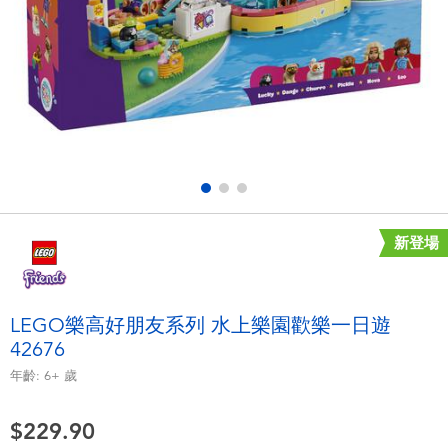
電子玩具
playpop
遊戲及拼圖系列
LEGO樂高
益智學習玩具
LeapFrog跳跳蛙
戶外及運動用品
Fuggler
派對用品
Tomica多美
新登場
角色扮演及造型系列
Globber高樂寶
LEGO樂高好朋友系列 水上樂園歡樂一日遊
42676
毛毛公仔玩具
年齡:
6+
歲
夏日用品
$229.90