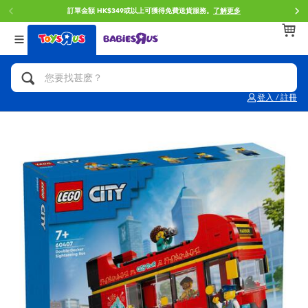
訂單金額 HK$349或以上可獲得免費送貨服務。
了解更多
返回
返回
返回
分類目錄
品牌
年齢
查看所有
人氣英雄,角色扮演,射擊玩具
Brunch Brother 早午餐兄弟
0~2歳
登入 / 註冊
單車,滑板車,騎乘車
Toy Story反斗奇兵
3~4歳
拼砌組合及樂高LEGO
Spider-Man蜘蛛俠
5~7歳
玩具車,貨車,火車及遙控系列
Mini Brands
8~11歳
手工藝,文具,蠟筆,泥膠,畫板
Play-Doh培樂多
12~14歳
娃娃, 芭比,收藏公仔
Pokemon寶可夢
14歳以上