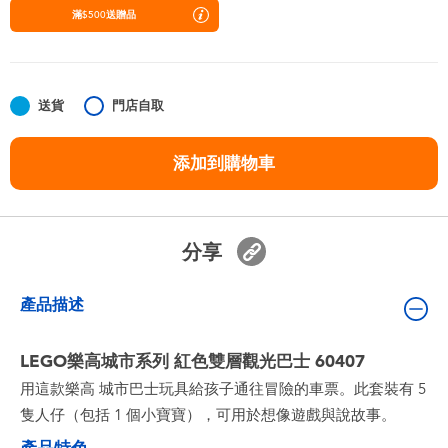
嬰兒及學前玩具
滿$500送贈品
任天堂 Switch
送貨
門店自取
電池
添加到購物車
盲盒
人氣角色
分享
生活精品
產品描述
LEGO樂高城市系列 紅色雙層觀光巴士 60407
用這款樂高 城市巴士玩具給孩子通往冒險的車票。此套裝有 5
隻人仔（包括 1 個小寶寶），可用於想像遊戲與說故事。