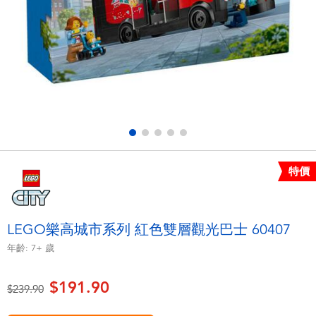
電子玩具
playpop
遊戲及拼圖系列
LEGO樂高
益智學習玩具
LeapFrog跳跳蛙
戶外及運動用品
Fuggler
派對用品
Tomica多美
特價
角色扮演及造型系列
Globber高樂寶
LEGO樂高城市系列 紅色雙層觀光巴士 60407
毛毛公仔玩具
年齡:
7+
歲
$191.90
夏日用品
價格從
至
$239.90