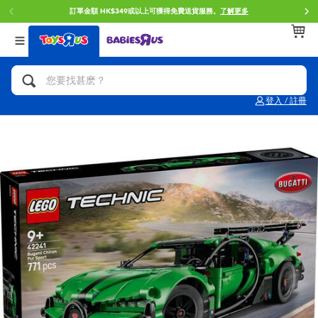
訂單金額 HK$349或以上可獲得免費送貨服務。
了解更多
返回
返回
返回
分類目錄
品牌
年齢
查看所有
人氣英雄,角色扮演,射擊玩具
Brunch Brother 早午餐兄弟
0~2歳
登入 / 註冊
單車,滑板車,騎乘車
Toy Story反斗奇兵
3~4歳
拼砌組合及樂高LEGO
Spider-Man蜘蛛俠
5~7歳
玩具車,貨車,火車及遙控系列
Mini Brands
8~11歳
手工藝,文具,蠟筆,泥膠,畫板
Play-Doh培樂多
12~14歳
娃娃, 芭比,收藏公仔
Pokemon寶可夢
14歳以上