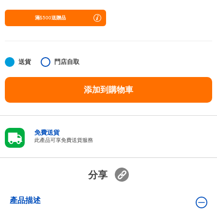
嬰兒及學前玩具
滿$500送贈品
任天堂 Switch
電池
送貨
門店自取
添加到購物車
盲盒
人氣角色
免費送貨
此產品可享免費送貨服務
生活精品
分享
產品描述