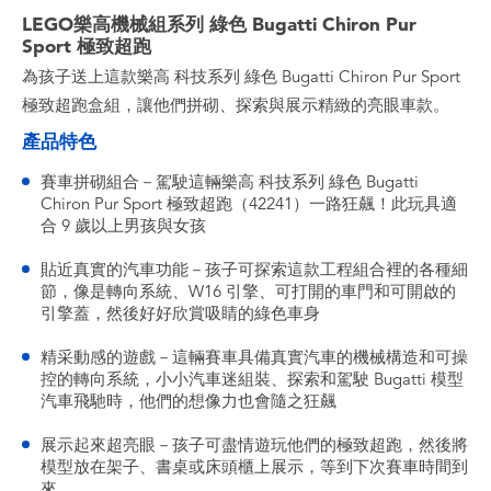
LEGO樂高機械組系列 綠色 Bugatti Chiron Pur
Sport 極致超跑
為孩子送上這款樂高 科技系列 綠色 Bugatti Chiron Pur Sport
極致超跑盒組，讓他們拼砌、探索與展示精緻的亮眼車款。
產品特色
賽車拼砌組合－駕駛這輛樂高 科技系列 綠色 Bugatti
Chiron Pur Sport 極致超跑（42241）一路狂飆！此玩具適
合 9 歲以上男孩與女孩
貼近真實的汽車功能－孩子可探索這款工程組合裡的各種細
節，像是轉向系統、W16 引擎、可打開的車門和可開啟的
引擎蓋，然後好好欣賞吸睛的綠色車身
精采動感的遊戲－這輛賽車具備真實汽車的機械構造和可操
控的轉向系統，小小汽車迷組裝、探索和駕駛 Bugatti 模型
汽車飛馳時，他們的想像力也會隨之狂飆
展示起來超亮眼－孩子可盡情遊玩他們的極致超跑，然後將
模型放在架子、書桌或床頭櫃上展示，等到下次賽車時間到
來