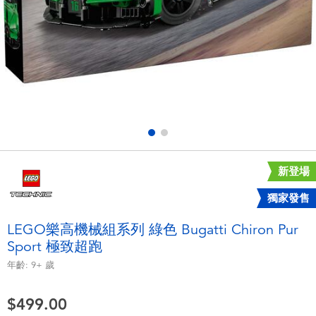
電子玩具
playpop
遊戲及拼圖系列
LEGO樂高
益智學習玩具
LeapFrog跳跳蛙
戶外及運動用品
Fuggler
派對用品
Tomica多美
新登場
獨家發售
角色扮演及造型系列
Globber高樂寶
LEGO樂高機械組系列 綠色 Bugatti Chiron Pur
Sport 極致超跑
毛毛公仔玩具
年齡:
9+
歲
夏日用品
$499.00