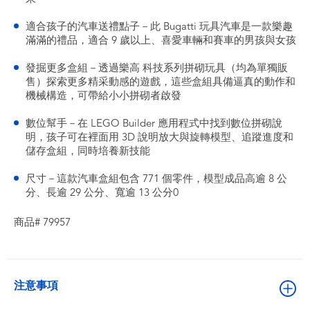
適合孩子的汽車送禮點子－此 Bugatti 玩具汽車是一款樂趣
滿滿的禮品，適合 9 歲以上、喜愛車輛和賽車的男孩與女孩
發掘更多盒組－透過樂高 科技系列拼砌玩具（均為單獨販
售）探索更多精采動感的遊戲，這些盒組具備逼真的動作和
機械構造，可帶給小小拼砌者啟發
數位幫手－在 LEGO Builder 應用程式中找到數位拼砌說
明，孩子可在裡面用 3D 說明放大與旋轉模型、追蹤進度和
儲存盒組，同時培養新技能
尺寸－這款汽車盒組包含 771 個零件，模型成品高逾 8 公
分、長逾 29 公分、寬逾 13 公分0
商品# 79957
注意事項