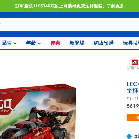
訂單金額 HK$349或以上可獲得免費送貨服務。
了解更多
品牌
年齡
優惠
新登場
網店預購
玩具搜
LE
電極
年齡:
14
$619
滿
送