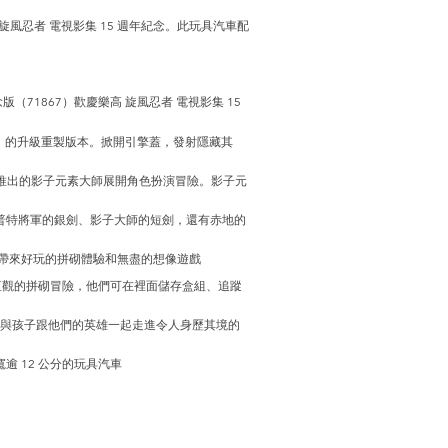
旋風忍者 電視影集 15 週年紀念。此玩具汽車配
版（71867）歡慶樂高 旋風忍者 電視影集 15
727）的升級重製版本。掀開引擎蓋，發射隱藏其
次推出的影子元素大師展開角色扮演冒險。影子元
普特將軍的銀劍、影子大師的短劍，還有赤地的
帶來好玩的拼砌體驗和無盡的想像遊戲
年展開直觀的拼砌冒險，他們可在裡面儲存盒組、追蹤
迷與孩子跟他們的英雄一起走進令人身歷其境的
寬逾 12 公分的玩具汽車