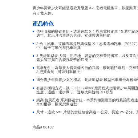
青少年與青少女可組裝這款升級版 X-1 忍者電極跑車，歡慶樂高 
有 3 隻人偶。
產品特色
值得收藏的拼砌盒組－透過這款 X-1 忍者電極跑車 15 週年紀念
週年。此玩具汽車適合男孩、女孩與懷舊粉絲
2 合 1 汽車－這輛汽車是經典模型 X-1 忍者電極跑車（70
中、輪子可動的摩托車玩具
3 隻旋風忍者 人偶－用赤地、邪惡的克裡普特將軍，以及首
素大師可擺在含慶祝硬幣的底座上
武器配件－為每隻人偶裝備各自的武器，暢玩戰鬥遊戲：克裡
2 把黃金劍（可裝到車輛上）
適合青少年與青少女的禮品－此旋風忍者 模型汽車組合為粉絲
有趣的拼砌方式－讓 LEGO Builder 應用程式指引青少
進度，還能一邊拼砌，一邊放大與旋轉 3D 模型
樂高 旋風忍者 系列拼砌盒組－本系列種類豐富的玩具讓忍者
奇幻世界，暢玩想像遊戲
尺寸－這款 691 片裝的盒組包含高逾 8 公分、長逾 25 公分、
商品# 80187