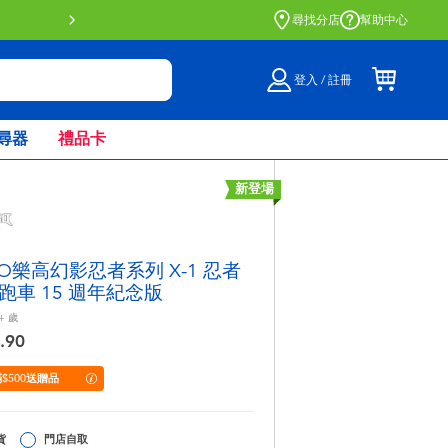
門店自取服務 網上購買並在店內
尋找分店
幫助中心
登入 / 註冊
尋器
禮品卡
新登場
GO樂高幻影忍者系列 X-1 忍者
跑車 15 週年紀念版
+
歲
.90
$500送贈品
貨
門店自取