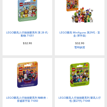
電子玩具
playpop
遊戲及拼圖系列
LEGO樂高
益智學習玩具
LeapFrog跳跳蛙
LEGO樂高人仔抽抽樂系列 第 28 代-
LEGO樂高 Minifigures 第29代 - 盲
動物 71051
盒 (單件裝)
戶外及運動用品
Fuggler
$32.90
$32.90
暫時缺貨
派對用品
Tomica多美
角色扮演及造型系列
Globber高樂寶
毛毛公仔玩具
夏日用品
LEGO樂高人仔抽抽樂系列 蜘蛛俠：
LEGO樂高人仔抽抽樂系列 樂高人仔
穿越新宇宙 71050
包 (第27代) 71048