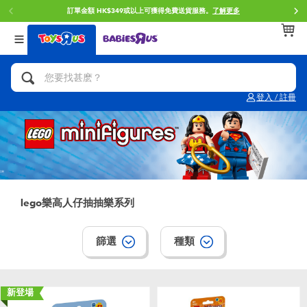
訂單金額 HK$349或以上可獲得免費送貨服務。
了解更多
返回
返回
返回
分類目錄
品牌
年齢
查看所有
人氣英雄,角色扮演,射擊玩具
Brunch Brother 早午餐兄弟
0~2歳
登入 / 註冊
單車,滑板車,騎乘車
Toy Story反斗奇兵
3~4歳
拼砌組合及樂高LEGO
Spider-Man蜘蛛俠
5~7歳
玩具車,貨車,火車及遙控系列
Mini Brands
8~11歳
lego樂高人仔抽抽樂系列
手工藝,文具,蠟筆,泥膠,畫板
Play-Doh培樂多
12~14歳
篩選
種類
娃娃, 芭比,收藏公仔
Pokemon寶可夢
14歳以上
新登場