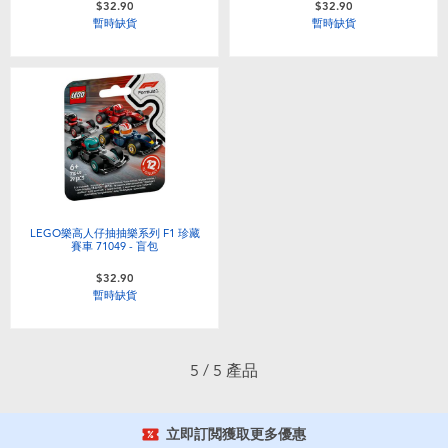
$32.90
$32.90
嬰兒及學前玩具
暫時缺貨
暫時缺貨
任天堂 Switch
電池
盲盒
LEGO樂高人仔抽抽樂系列 F1 珍藏
人氣角色
賽車 71049 - 盲包
$32.90
暫時缺貨
生活精品
5 / 5 產品
立即訂閲獲取更多優惠