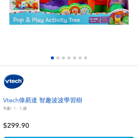
電子玩具
playpop
遊戲及拼圖系列
LEGO樂高
益智學習玩具
LeapFrog跳跳蛙
戶外及運動用品
Fuggler
派對用品
Tomica多美
角色扮演及造型系列
Globber高樂寶
Vtech偉易達 智趣波波學習樹
毛毛公仔玩具
年齡:
1 - 3
歲
$299.90
夏日用品