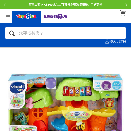
訂單金額 HK$349或以上可獲得免費送貨服務。
了解更多
返回
返回
返回
分類目錄
品牌
年齢
查看所有
人氣英雄,角色扮演,射擊玩具
Brunch Brother 早午餐兄弟
0~2歳
登入 / 註冊
單車,滑板車,騎乘車
Toy Story反斗奇兵
3~4歳
拼砌組合及樂高LEGO
Spider-Man蜘蛛俠
5~7歳
玩具車,貨車,火車及遙控系列
Mini Brands
8~11歳
手工藝,文具,蠟筆,泥膠,畫板
Play-Doh培樂多
12~14歳
娃娃, 芭比,收藏公仔
Pokemon寶可夢
14歳以上