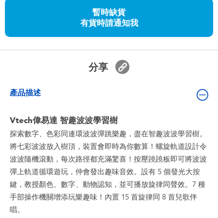
嬰兒及學前玩具
暫時缺貨
有貨時請通知我
任天堂 Switch
電池
分享
盲盒
產品描述
人氣角色
Vtech偉易達 智趣波波學習樹
探索數字、色彩同連環波波彈跳樂趣，盡在智趣波波學習樹。
生活精品
將七彩波波放入樹頂，裝置會即時為你數算！螺旋軌道設計令
波波隨機滾動，每次路徑都充滿驚喜！按壓蹺蹺板即可將波波
彈上軌道循環遊玩，仲會發出趣味音效。設有 5 個發光大按
鍵，教授顏色、數字、動物認知，並可播放旋律同聲效。7 種
手部操作機關增添玩樂趣味！內置 15 首旋律同 8 首兒歌伴
唱。