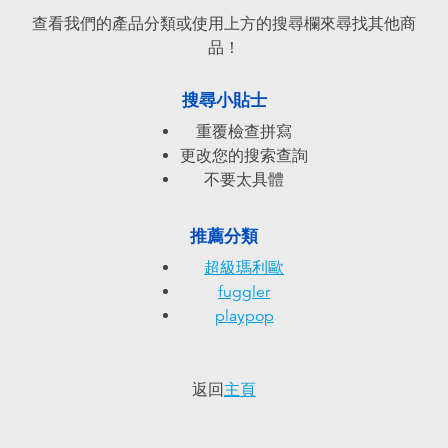
電子玩具
playpop
查看我們的產品分類或使用上方的搜尋欄來尋找其他商
品！
遊戲及拼圖系列
LEGO樂高
搜尋小貼士
益智學習玩具
LeapFrog跳跳蛙
重覆檢查拼寫
更改您的搜索查詢
戶外及運動用品
Fuggler
不要太具體
派對用品
Tomica多美
推薦分類
超級瑪利歐
角色扮演及造型系列
Globber高樂寶
fuggler
playpop
毛毛公仔玩具
返回
主頁
夏日用品