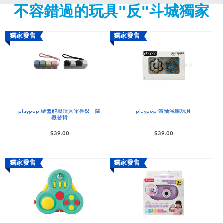
不容錯過的玩具"反"斗城獨家
嬰兒及學前玩具
任天堂 Switch
獨家發售
獨家發售
電池
盲盒
playpop 鍵盤解壓玩具單件裝 - 隨
playpop 滾軸減壓玩具
機發貨
人氣角色
$39.00
$39.00
生活精品
獨家發售
獨家發售