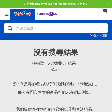
訂單金額 HK$349或以上可獲得免費送貨服務。
了解更多
返回
返回
返回
分類目錄
品牌
年齢
查看所有
人氣英雄,角色扮演,射擊玩具
Brunch Brother 早午餐兄弟
0~2歳
登入 / 註冊
單車,滑板車,騎乘車
Toy Story反斗奇兵
3~4歳
沒有搜尋結果
拼砌組合及樂高LEGO
Spider-Man蜘蛛俠
5~7歳
很抱歉，未找到以下結果：
或許：
玩具車,貨車,火車及遙控系列
Mini Brands
8~11歳
您正在搜尋的產品現時在我們的網店上未能提供。
手工藝,文具,蠟筆,泥膠,畫板
Play-Doh培樂多
12~14歳
部分在門市售賣的產品可能未在網店列出。
娃娃, 芭比,收藏公仔
Pokemon寶可夢
14歳以上
我們提供各種您可能喜歡的玩具和生活精品。