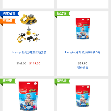
嬰兒及學前玩具
獨家發售
新登場
任天堂 Switch
至抵價
電池
盲盒
playpop 動力沙建築工地套裝
Huggies好奇 紙泳褲中碼 3片
人氣角色
價格從
至
$169.00
$149.00
$39.90
暫時缺貨
生活精品
新登場
新登場