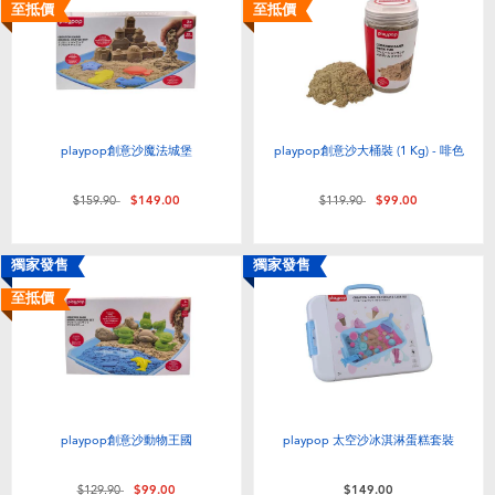
電子玩具
playpop
至抵價
至抵價
遊戲及拼圖系列
LEGO樂高
益智學習玩具
LeapFrog跳跳蛙
playpop創意沙魔法城堡
playpop創意沙大桶裝 (1 Kg) - 啡色
戶外及運動用品
Fuggler
價格從
至
價格從
至
$159.90
$149.00
$119.90
$99.00
派對用品
Tomica多美
獨家發售
獨家發售
至抵價
角色扮演及造型系列
Globber高樂寶
毛毛公仔玩具
playpop創意沙動物王國
playpop 太空沙冰淇淋蛋糕套裝
夏日用品
價格從
至
$129.90
$99.00
$149.00