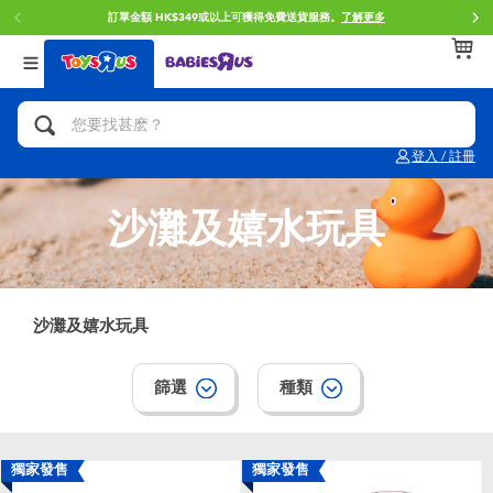
訂單金額 HK$349或以上可獲得免費送貨服務。
了解更多
返回
返回
返回
分類目錄
品牌
年齢
查看所有
人氣英雄,角色扮演,射擊玩具
Brunch Brother 早午餐兄弟
0~2歳
登入 / 註冊
單車,滑板車,騎乘車
Toy Story反斗奇兵
3~4歳
沙灘及嬉水玩具
拼砌組合及樂高LEGO
Spider-Man蜘蛛俠
5~7歳
玩具車,貨車,火車及遙控系列
Mini Brands
8~11歳
沙灘及嬉水玩具
手工藝,文具,蠟筆,泥膠,畫板
Play-Doh培樂多
12~14歳
篩選
種類
娃娃, 芭比,收藏公仔
Pokemon寶可夢
14歳以上
獨家發售
獨家發售