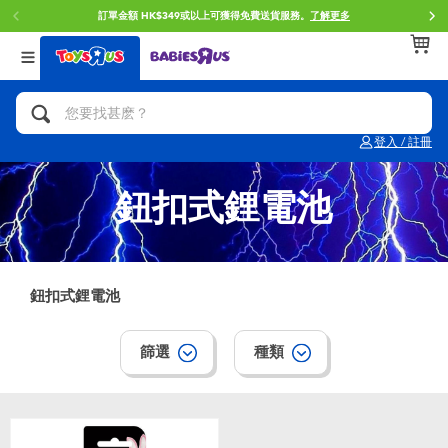
訂單金額 HK$349或以上可獲得免費送貨服務。
了解更多
返回
返回
返回
分類目錄
品牌
年齢
查看所有
人氣英雄,角色扮演,射擊玩具
Brunch Brother 早午餐兄弟
0~2歳
登入 / 註冊
單車,滑板車,騎乘車
Toy Story反斗奇兵
3~4歳
鈕扣式鋰電池
拼砌組合及樂高LEGO
Spider-Man蜘蛛俠
5~7歳
玩具車,貨車,火車及遙控系列
Mini Brands
8~11歳
鈕扣式鋰電池
手工藝,文具,蠟筆,泥膠,畫板
Play-Doh培樂多
12~14歳
篩選
種類
娃娃, 芭比,收藏公仔
Pokemon寶可夢
14歳以上