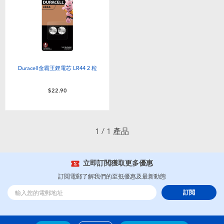
電子玩具
playpop
遊戲及拼圖系列
LEGO樂高
益智學習玩具
LeapFrog跳跳蛙
Duracell金霸王鋰電芯 LR44 2 粒
戶外及運動用品
Fuggler
$22.90
派對用品
Tomica多美
1 / 1 產品
角色扮演及造型系列
Globber高樂寶
立即訂閲獲取更多優惠
毛毛公仔玩具
訂閲電郵了解我們的至抵優惠及最新動態
訂閲
夏日用品