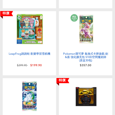
特價
LeapFrog跳跳蛙 歡樂學習雪糕機
Pokemon寶可夢 集換式卡牌遊戲 劍
&盾 強化擴充包 S10D空間魔術師
(原盒30包)
價格從
至
$399.90
$199.90
$357.00
特價