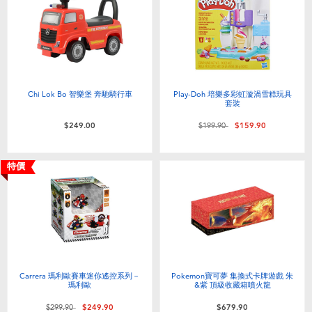
Chi Lok Bo 智樂堡 奔馳騎行車
Play-Doh 培樂多彩虹漩渦雪糕玩具
套裝
價格從
至
$249.00
$199.90
$159.90
特價
Carrera 瑪利歐賽車迷你遙控系列－
Pokemon寶可夢 集換式卡牌遊戲 朱
瑪利歐
&紫 頂級收藏箱噴火龍
價格從
至
$299.90
$249.90
$679.90