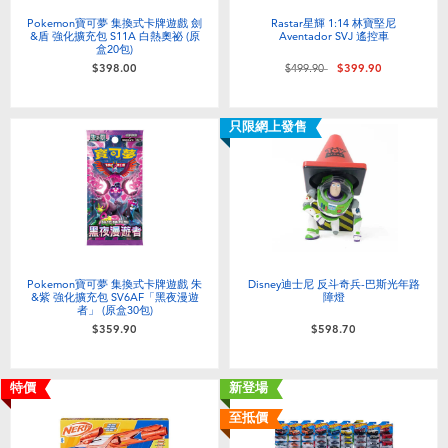
Pokemon寶可夢 集換式卡牌遊戲 劍
Rastar星輝 1:14 林寶堅尼
&盾 強化擴充包 S11A 白熱奧祕 (原
Aventador SVJ 遙控車
盒20包)
價格從
至
$398.00
$499.90
$399.90
只限網上發售
Pokemon寶可夢 集換式卡牌遊戲 朱
Disney迪士尼 反斗奇兵-巴斯光年路
&紫 強化擴充包 SV6AF「黑夜漫遊
障燈
者」 (原盒30包)
$359.90
$598.70
特價
新登場
至抵價