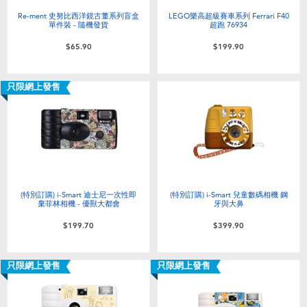
Re-ment 史努比西洋鏡古董系列盲盒
LEGO樂高超級賽車系列 Ferrari F40
單件裝 - 隨機發貨
超跑 76934
$65.90
$199.90
只限網上發售
(特別訂購) i-Smart 迪士尼一次性即
(特別訂購) i-Smart 兒童數碼相機 鋼
棄菲林相機 - 優獸大都會
牙與大鼻
$199.70
$399.90
只限網上發售
只限網上發售