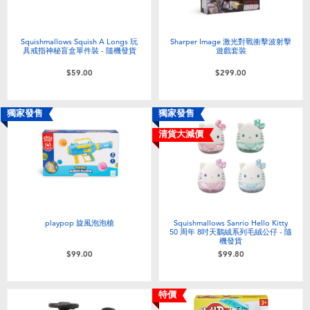
Squishmallows Squish A Longs 玩
Sharper Image 激光對戰衝擊波射擊
具戒指神秘盲盒單件裝 - 隨機發貨
遊戲套裝
$59.00
$299.00
獨家發售
獨家發售
清貨大減價
playpop 旋風泡泡槍
Squishmallows Sanrio Hello Kitty
50 周年 8吋天鵝絨系列毛絨公仔 - 隨
機發貨
$99.00
$99.80
特價