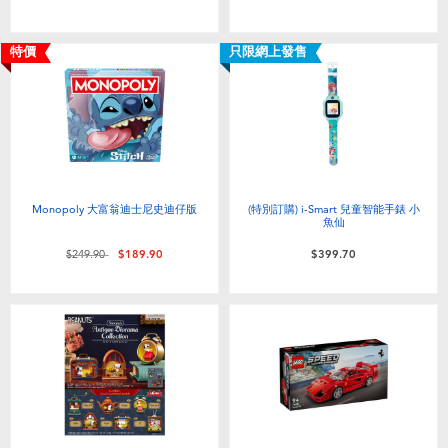
特價
只限網上發售
Monopoly 大富翁迪士尼史迪仔版
(特別訂購) i-Smart 兒童智能手錶 小
魚仙
價格從
至
$249.90
$189.90
$399.70