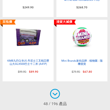
$249.90
$268.70
至抵價
清貨大減價
KMB九巴Q BUS 丹尼士三叉戟亞歷
Mini Brands迷你品牌 - 植物園 - 隨
山大ALX500巴士十二米 (A41P)
機發貨
價格從
至
價格從
至
$99.90
$89.90
$79.90
$67.80
48 / 196 產品