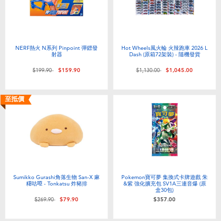
NERF熱火 N系列 Pinpoint 彈鏢發
Hot Wheels風火輪 火辣跑車 2026 L
射器
Dash (原箱72架裝) - 隨機發貨
價格從
至
價格從
至
$199.90
$159.90
$1,130.00
$1,045.00
至抵價
Sumikko Gurashi角落生物 San-X 麻
Pokemon寶可夢 集換式卡牌遊戲 朱
糬咕𠱸 - Tonkatsu 炸豬排
&紫 強化擴充包 SV1A三連音爆 (原
盒30包)
價格從
至
$269.90
$79.90
$357.00