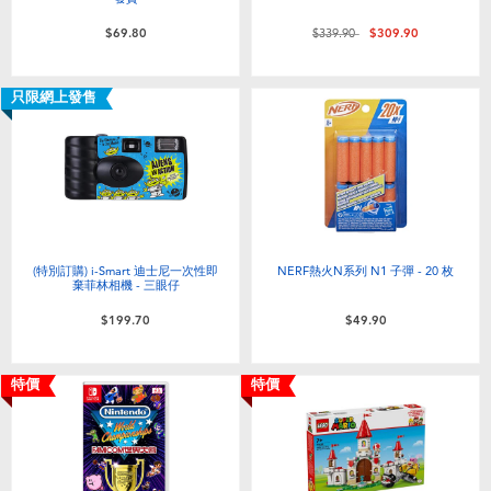
價格從
至
$69.80
$339.90
$309.90
只限網上發售
(特別訂購) i-Smart 迪士尼一次性即
NERF熱火N系列 N1 子彈 - 20 枚
棄菲林相機 - 三眼仔
$199.70
$49.90
特價
特價