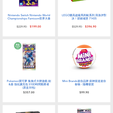
Nintendo Switch Nintendo World
LEGO樂高超級馬利歐系列 與洛伊對
Championships Famicom世界大會
決！碧姬城堡 71435
價格從
至
價格從
至
$229.90
$199.00
$529.90
$396.90
Pokemon寶可夢 集換式卡牌遊戲 劍
Mini Brands迷你品牌 廚神當道迷你
&盾 強化擴充包 S10D時間觀察者
食物 - 隨機發貨
(原盒30包)
$357.00
$99.90