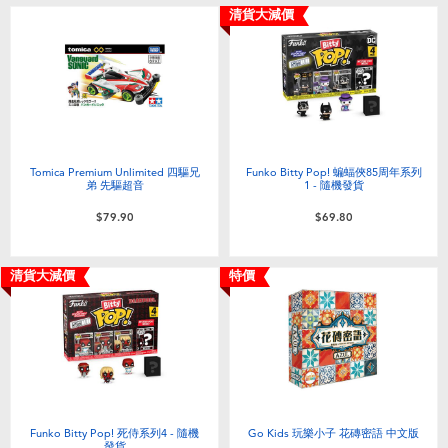
清貨大減價
Tomica Premium Unlimited 四驅兄
Funko Bitty Pop! 蝙蝠俠85周年系列
弟 先驅超音
1 - 隨機發貨
$79.90
$69.80
清貨大減價
特價
Funko Bitty Pop! 死侍系列4 - 隨機
Go Kids 玩樂小子 花磚密語 中文版
發貨