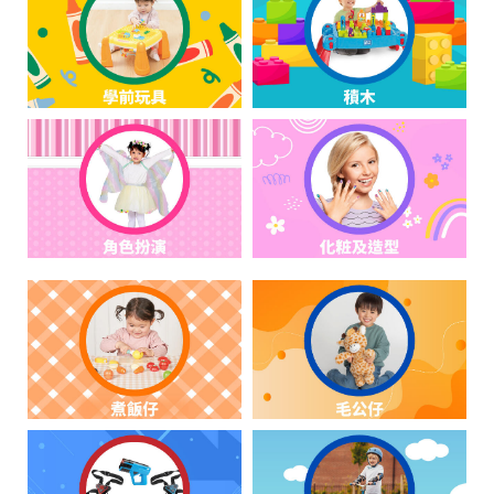
電子玩具
playpop
遊戲及拼圖系列
LEGO樂高
益智學習玩具
LeapFrog跳跳蛙
戶外及運動用品
Fuggler
派對用品
Tomica多美
角色扮演及造型系列
Globber高樂寶
毛毛公仔玩具
夏日用品