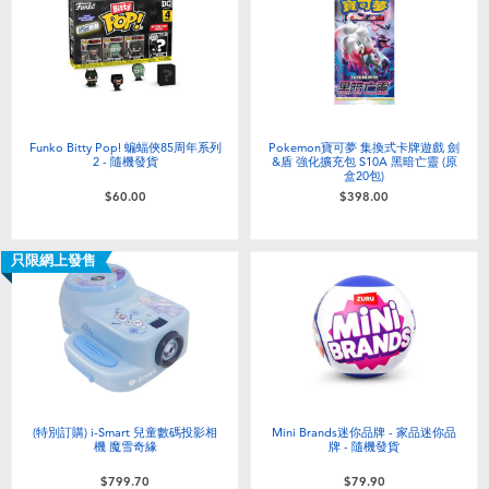
Funko Bitty Pop! 蝙蝠俠85周年系列
Pokemon寶可夢 集換式卡牌遊戲 劍
2 - 隨機發貨
&盾 強化擴充包 S10A 黑暗亡靈 (原
盒20包)
$60.00
$398.00
只限網上發售
(特別訂購) i-Smart 兒童數碼投影相
Mini Brands迷你品牌 - 家品迷你品
機 魔雪奇緣
牌 - 隨機發貨
$799.70
$79.90