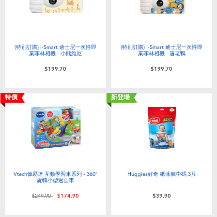
(特別訂購) i-Smart 迪士尼一次性即
(特別訂購) i-Smart 迪士尼一次性即
棄菲林相機 - 小熊維尼
棄菲林相機 - 唐老鴨
$199.70
$199.70
特價
新登場
Vtech偉易達 互動學習車系列 - 360°
Huggies好奇 紙泳褲中碼 3片
旋轉小型過山車
價格從
至
$249.90
$174.90
$39.90