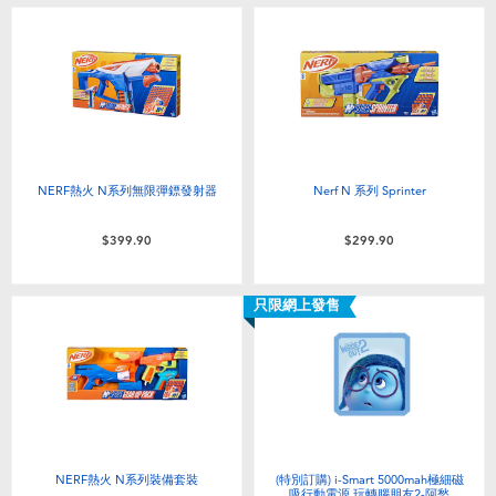
NERF熱火 N系列無限彈鏢發射器
Nerf N 系列 Sprinter
$399.90
$299.90
只限網上發售
NERF熱火 N系列裝備套裝
(特別訂購) i-Smart 5000mah極細磁
吸行動電源 玩轉腦朋友2-阿愁