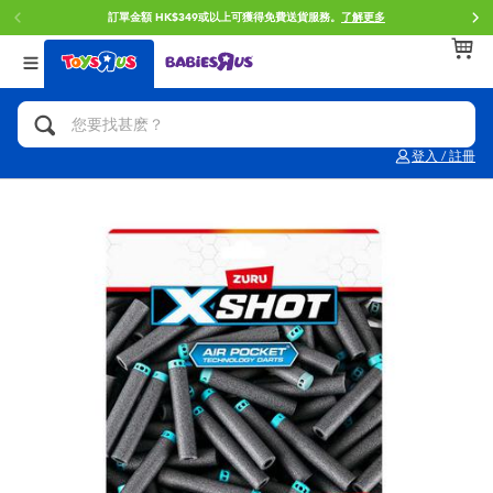
訂單金額 HK$349或以上可獲得免費送貨服務。
了解更多
返回
返回
返回
分類目錄
品牌
年齢
查看所有
人氣英雄,角色扮演,射擊玩具
Brunch Brother 早午餐兄弟
0~2歳
登入 / 註冊
單車,滑板車,騎乘車
Toy Story反斗奇兵
3~4歳
拼砌組合及樂高LEGO
Spider-Man蜘蛛俠
5~7歳
玩具車,貨車,火車及遙控系列
Mini Brands
8~11歳
手工藝,文具,蠟筆,泥膠,畫板
Play-Doh培樂多
12~14歳
娃娃, 芭比,收藏公仔
Pokemon寶可夢
14歳以上