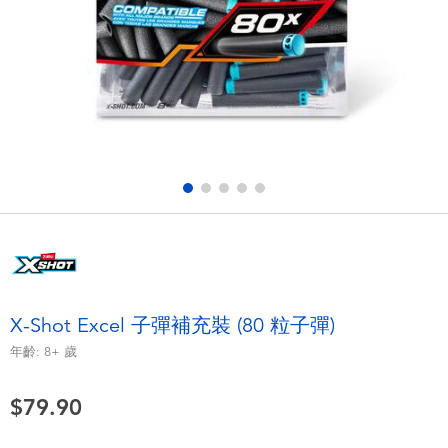
電子玩具
playpop
遊戲及拼圖系列
LEGO樂高
益智學習玩具
LeapFrog跳跳蛙
戶外及運動用品
Fuggler
派對用品
Tomica多美
角色扮演及造型系列
Globber高樂寶
X-Shot Excel 子彈補充裝 (80 粒子彈)
毛毛公仔玩具
年齡:
8+
歲
$79.90
夏日用品