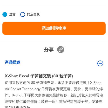
嬰兒及學前玩具
送貨
門店自取
任天堂 Switch
添加到購物車
電池
盲盒
分享
人氣角色
產品描述
生活精品
X-Shot Excel 子彈補充裝 (80 粒子彈)
使用這款方便的 80 子彈補充裝，永遠不要錯過行動！X-Shot
Air Pocket Technology 子彈旨在實現更遠、更快、更準確的爆
炸。X-Shot 子彈與大多數領先品牌相容，並以其驚人的輕質泡
沫技術提供最佳價值！裝在一個可重新密封的袋子裡，便於在
戰鬥結束後存放。