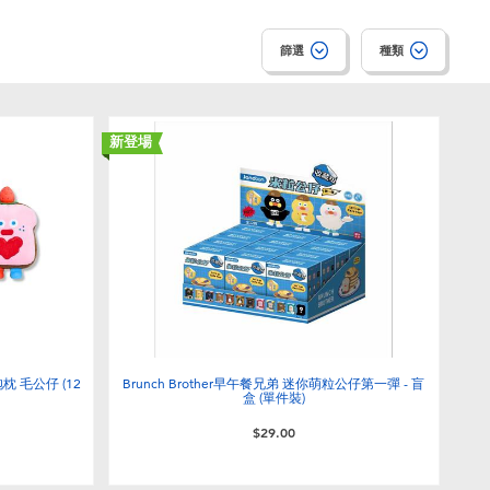
篩選
種類
新登場
抱枕 毛公仔 (12
Brunch Brother早午餐兄弟 迷你萌粒公仔第一彈 - 盲
盒 (單件裝)
$29.00