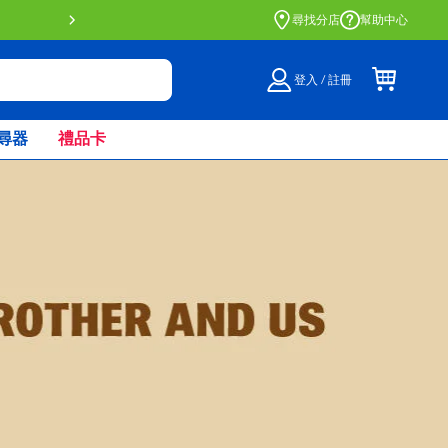
門店自取服務 網上購買並在店內
尋找分店
幫助中心
登入 / 註冊
尋器
禮品卡