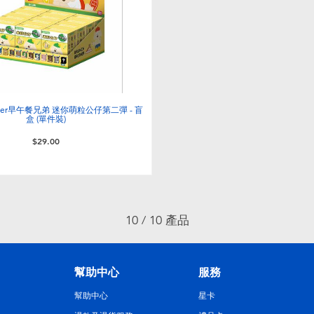
rother早午餐兄弟 迷你萌粒公仔第二彈 - 盲
盒 (單件裝)
$29.00
10 / 10 產品
幫助中心
服務
幫助中心
星卡