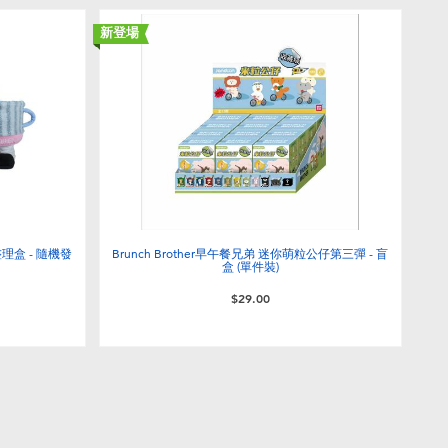
新登場
整理盒 - 隨機發
Brunch Brother早午餐兄弟 迷你萌粒公仔第三彈 - 盲
盒 (單件裝)
$29.00