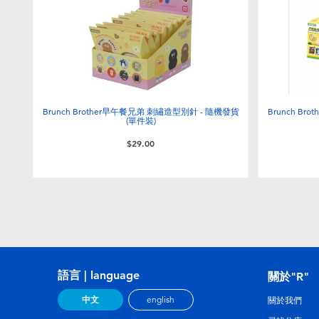
Brunch Brother早午餐兄弟 刺繡造型別針 - 隨機發貨
Brunch B
(單件裝)
$29.00
語言 | language
關於"R"
中文
english
關於我們