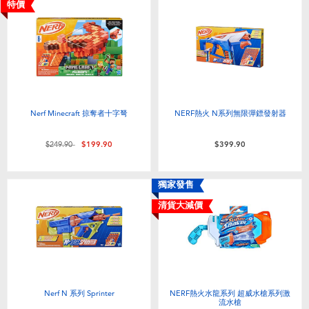
特價
Nerf Minecraft 掠奪者十字弩
NERF熱火 N系列無限彈鏢發射器
價格從
至
$249.90
$199.90
$399.90
獨家發售
清貨大減價
Nerf N 系列 Sprinter
NERF熱火水龍系列 超威水槍系列激
流水槍