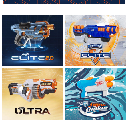
嬰兒及學前玩具
任天堂 Switch
電池
盲盒
人氣角色
生活精品