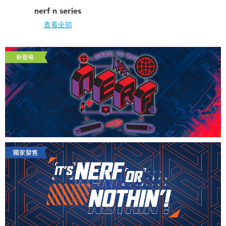
電子玩具
playpop
nerf n series
查看全部
遊戲及拼圖系列
LEGO樂高
益智學習玩具
LeapFrog跳跳蛙
戶外及運動用品
Fuggler
派對用品
Tomica多美
角色扮演及造型系列
Globber高樂寶
毛毛公仔玩具
夏日用品