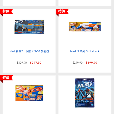
特價
特價
Nerf 精英2.0 回音 CS-10 發射器
Nerf N 系列 Strikeback
價格從
至
價格從
至
$309.90
$247.90
$249.90
$199.90
特價