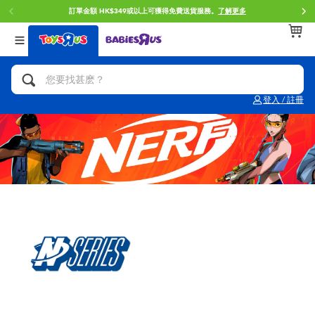
門店自取服務 網上購買並在店內取貨。
了解更多
返回
返回
返回
分類目錄
品牌
年齢
查看所有
人氣英雄,角色扮演,射擊玩具
Brunch Brother 早午餐兄弟
0~2歳
登入 / 註冊
單車,滑板車,騎乘車
Toy Story反斗奇兵
3~4歳
拼砌組合及樂高LEGO
Spider-Man蜘蛛俠
5~7歳
玩具車,貨車,火車及遙控系列
Mini Brands
8~11歳
手工藝,文具,蠟筆,泥膠,畫板
Play-Doh培樂多
12~14歳
娃娃, 芭比,收藏公仔
Pokemon寶可夢
14歳以上