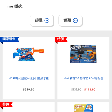
nerf熱火
篩選
種類
獨家發售
特價
NERF熱火超威水槍系列扭紋水槍
Nerf 精英2.0 指揮官 RD-6發射器
價格從
至
$259.90
$139.90
$111.90
特價