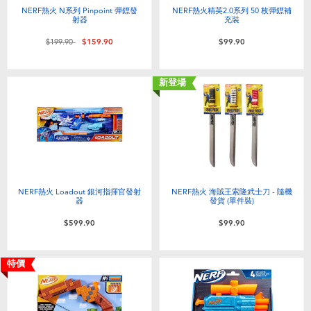
NERF熱火 N系列 Pinpoint 彈鏢發
NERF熱火精英2.0系列 50 枚彈鏢補
射器
充裝
價格從
至
$199.90
$159.90
$99.90
新登場
NERF熱火 Loadout 銀河指揮官發射
NERF熱火 海賊王索隆武士刀 - 隨機
器
發貨 (單件裝)
$599.90
$99.90
特價