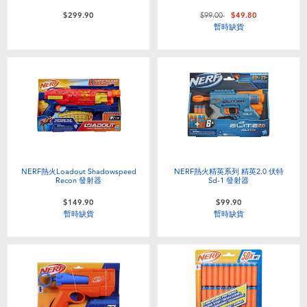
價格從
至
$299.90
$99.00
$49.80
暫時缺貨
NERF熱火Loadout Shadowspeed
NERF熱火精英系列 精英2.0 伏特
Recon 發射器
Sd-1 發射器
$149.90
$99.90
暫時缺貨
暫時缺貨