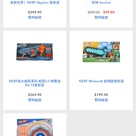
敢新世界》NERF Skyshot 發射器
世神 Axolotl
價格從
至
$249.90
$299.00
$99.80
暫時缺貨
暫時缺貨
NERF熱火精英系列 精英2.0 衝擊波
NERF Minecraft 劍彈鏢發射器
Rd-15發射器
$269.90
$199.90
暫時缺貨
暫時缺貨