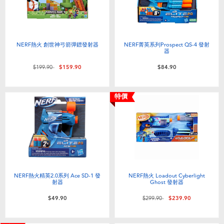
NERF熱火 創世神弓箭彈鏢發射器
NERF菁英系列Prospect QS-4 發射
器
價格從
至
$199.90
$159.90
$84.90
特價
NERF熱火精英2.0系列 Ace SD-1 發
NERF熱火 Loadout Cyberlight
射器
Ghost 發射器
價格從
至
$49.90
$299.90
$239.90