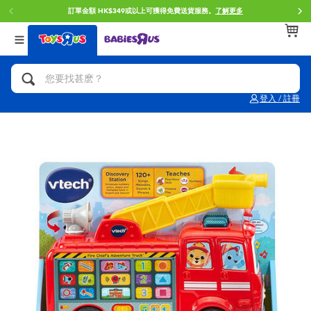
訂單金額 HK$349或以上可獲得免費送貨服務。
了解更多
返回
返回
返回
分類目錄
品牌
年齢
查看所有
人氣英雄,角色扮演,射擊玩具
Brunch Brother 早午餐兄弟
0~2歳
登入 / 註冊
單車,滑板車,騎乘車
Toy Story反斗奇兵
3~4歳
拼砌組合及樂高LEGO
Spider-Man蜘蛛俠
5~7歳
玩具車,貨車,火車及遙控系列
Mini Brands
8~11歳
手工藝,文具,蠟筆,泥膠,畫板
Play-Doh培樂多
12~14歳
娃娃, 芭比,收藏公仔
Pokemon寶可夢
14歳以上