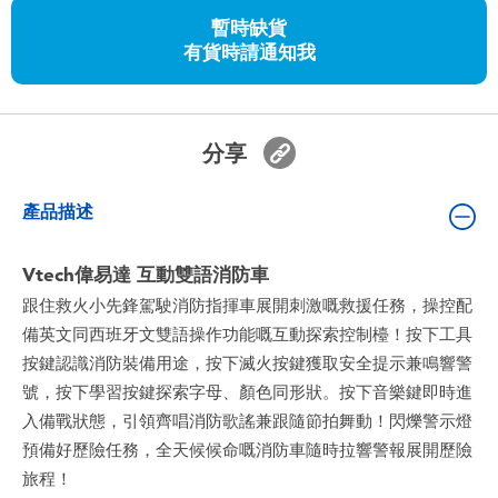
嬰兒及學前玩具
暫時缺貨
有貨時請通知我
任天堂 Switch
電池
分享
盲盒
產品描述
人氣角色
Vtech偉易達 互動雙語消防車
跟住救火小先鋒駕駛消防指揮車展開刺激嘅救援任務，操控配
生活精品
備英文同西班牙文雙語操作功能嘅互動探索控制檯！按下工具
按鍵認識消防裝備用途，按下滅火按鍵獲取安全提示兼鳴響警
號，按下學習按鍵探索字母、顏色同形狀。按下音樂鍵即時進
入備戰狀態，引領齊唱消防歌謠兼跟隨節拍舞動！閃爍警示燈
預備好歷險任務，全天候候命嘅消防車隨時拉響警報展開歷險
旅程！