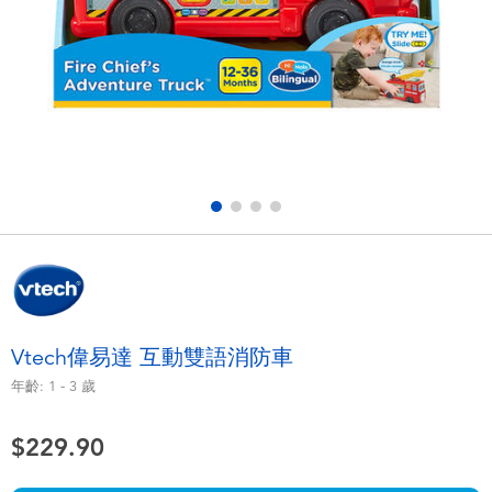
電子玩具
playpop
遊戲及拼圖系列
LEGO樂高
益智學習玩具
LeapFrog跳跳蛙
戶外及運動用品
Fuggler
派對用品
Tomica多美
角色扮演及造型系列
Globber高樂寶
Vtech偉易達 互動雙語消防車
毛毛公仔玩具
年齡:
1 - 3
歲
$229.90
夏日用品