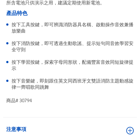
所含電池只供演示之用，建議定期使用新電池。
產品特色
按下工具按鍵，即可辨識消防器具名稱、啟動操作音效兼播
放樂曲
按下消防按鍵，即可透過生動歌謠、提示短句同音效學習安
全守則
按下學習按鍵，探索字母同形狀，配備豐富音效同短旋律提
示
按下音樂鍵，即刻跟住英文同西班牙文雙語消防主題動感旋
律一齊唱歌同跳舞
商品# 30794
注意事項