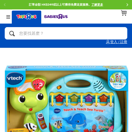
門店自取服務 網上購買並在店內取貨。
了解更多
返回
返回
返回
分類目錄
品牌
年齢
查看所有
人氣英雄,角色扮演,射擊玩具
Brunch Brother 早午餐兄弟
0~2歳
登入 / 註冊
單車,滑板車,騎乘車
Toy Story反斗奇兵
3~4歳
拼砌組合及樂高LEGO
Spider-Man蜘蛛俠
5~7歳
玩具車,貨車,火車及遙控系列
Mini Brands
8~11歳
手工藝,文具,蠟筆,泥膠,畫板
Play-Doh培樂多
12~14歳
娃娃, 芭比,收藏公仔
Pokemon寶可夢
14歳以上