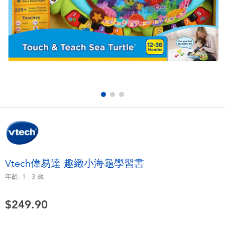
電子玩具
playpop
遊戲及拼圖系列
LEGO樂高
益智學習玩具
LeapFrog跳跳蛙
戶外及運動用品
Fuggler
派對用品
Tomica多美
角色扮演及造型系列
Globber高樂寶
Vtech偉易達 趣緻小海龜學習書
毛毛公仔玩具
年齡:
1 - 3
歲
$249.90
夏日用品