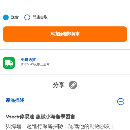
嬰兒及學前玩具
送貨
門店自取
任天堂 Switch
添加到購物車
電池
盲盒
免費送貨
所有$349及以上訂單
人氣角色
分享
生活精品
產品描述
Vtech偉易達 趣緻小海龜學習書
與海龜一起進行深海探險，認識他的動物朋友；一