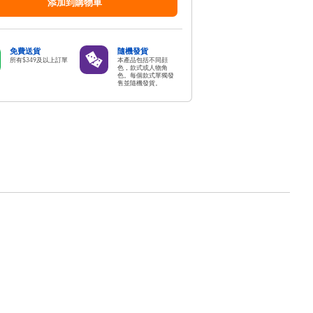
添加到購物車
免費送貨
隨機發貨
所有$349及以上訂單
本產品包括不同顔
色，款式或人物角
色。每個款式單獨發
售並隨機發貨。