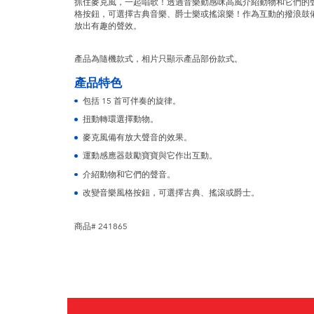
抓住麥克風，一起唱歌！透過音樂動感咪高風介紹動物和它們的
格按鈕，可選擇古典音樂、爵士樂或搖滾樂！作為互動的撥浪鼓
放出有趣的聲效。
產品為隨機款式，相片只顯示產品部份款式。
產品特色
包括 15 首可伴奏的旋律。
扭動轉環選擇動物。
麥克風備有放大聲音的效果。
運動感應器鼓勵寶寶與它作出互動。
介紹動物和它們的聲音。
改變音樂風格按鈕，可選擇古典、搖滾或爵士。
商品# 241865