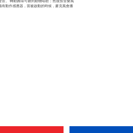
聲音。 轉動圓環可聽到動物唱歌；然後按音樂風
備有動作感應器，當被啟動的時候，麥克風會播