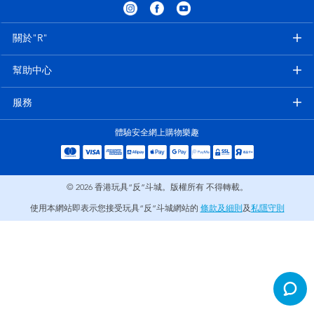
電子玩具
playpop
關於"R"
遊戲及拼圖系列
LEGO樂高
幫助中心
益智學習玩具
LeapFrog跳跳蛙
服務
戶外及運動用品
Fuggler
體驗安全網上購物樂趣
派對用品
Tomica多美
© 2026
香港玩具“反”斗城。版權所有 不得轉載。
角色扮演及造型系列
Globber高樂寶
使用本網站即表示您接受玩具“反”斗城網站的
條款及細則
及
私隱守則
毛毛公仔玩具
夏日用品