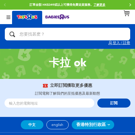
訂單金額 HK$349或以上可獲得免費送貨服務。
了解更多
返回
返回
返回
分類目錄
品牌
年齢
查看所有
人氣英雄,角色扮演,射擊玩具
Brunch Brother 早午餐兄弟
0~2歳
登入 / 註冊
單車,滑板車,騎乘車
Toy Story反斗奇兵
3~4歳
卡拉 ok
拼砌組合及樂高LEGO
Spider-Man蜘蛛俠
5~7歳
玩具車,貨車,火車及遙控系列
Mini Brands
8~11歳
立即訂閲獲取更多優惠
訂閲電郵了解我們的至抵優惠及最新動態
手工藝,文具,蠟筆,泥膠,畫板
Play-Doh培樂多
12~14歳
訂閲
娃娃, 芭比,收藏公仔
Pokemon寶可夢
14歳以上
香港特別行政區
中文
english