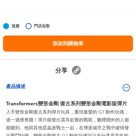
嬰兒及學前玩具
任天堂 Switch
送貨
門店自取
電池
添加到購物車
盲盒
分享
人氣角色
產品描述
生活精品
Transformers變形金剛 復古系列變形金剛電影版彈片
入手變形金剛復古系列彈片玩具，重現最愛的 G1 動作玩偶，
過一過懷舊癮！彈片能發出震耳欲聾的戰吼，數哩開外的人都
能聽到。他與其他昆蟲派戰士一起，在博派城市之戰中縱情發
出戰鬥狂嚎。變形金剛復古 G1 動作玩偶設計充分還原當年的