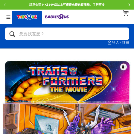
訂單金額 HK$349或以上可獲得免費送貨服務。
了解更多
返回
返回
返回
分類目錄
品牌
年齢
查看所有
人氣英雄,角色扮演,射擊玩具
Brunch Brother 早午餐兄弟
0~2歳
登入 / 註冊
單車,滑板車,騎乘車
Toy Story反斗奇兵
3~4歳
拼砌組合及樂高LEGO
Spider-Man蜘蛛俠
5~7歳
玩具車,貨車,火車及遙控系列
Mini Brands
8~11歳
手工藝,文具,蠟筆,泥膠,畫板
Play-Doh培樂多
12~14歳
娃娃, 芭比,收藏公仔
Pokemon寶可夢
14歳以上