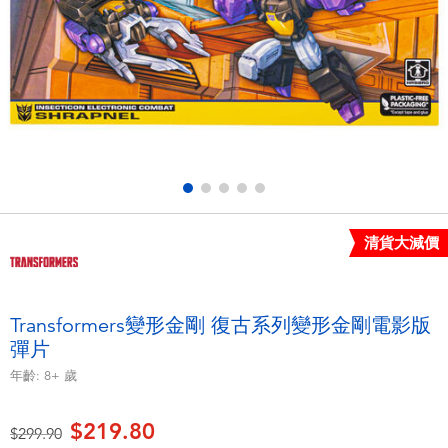
電子玩具
playpop
遊戲及拼圖系列
LEGO樂高
益智學習玩具
LeapFrog跳跳蛙
戶外及運動用品
Fuggler
派對用品
Tomica多美
清貨大減價
角色扮演及造型系列
Globber高樂寶
Transformers變形金剛 復古系列變形金剛電影版
彈片
毛毛公仔玩具
年齡:
8+
歲
夏日用品
$219.80
價格從
至
$299.90