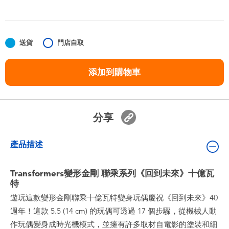
嬰兒及學前玩具
任天堂 Switch
送貨
門店自取
電池
添加到購物車
盲盒
分享
人氣角色
產品描述
生活精品
Transformers變形金剛 聯乘系列《回到未來》十億瓦
特
遊玩這款變形金剛聯乘十億瓦特變身玩偶慶祝《回到未來》40
週年！這款 5.5 (14 cm) 的玩偶可透過 17 個步驟，從機械人動
作玩偶變身成時光機模式，並擁有許多取材自電影的塗裝和細