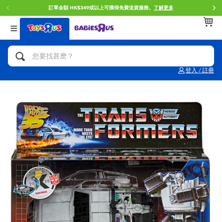
訂單金額 HK$349或以上可獲得免費送貨服務。
了解更多
返回
返回
返回
分類目錄
品牌
年齢
查看所有
人氣英雄,角色扮演,射擊玩具
Brunch Brother 早午餐兄弟
0~2歳
登入 / 註冊
單車,滑板車,騎乘車
Toy Story反斗奇兵
3~4歳
拼砌組合及樂高LEGO
Spider-Man蜘蛛俠
5~7歳
玩具車,貨車,火車及遙控系列
Mini Brands
8~11歳
手工藝,文具,蠟筆,泥膠,畫板
Play-Doh培樂多
12~14歳
娃娃, 芭比,收藏公仔
Pokemon寶可夢
14歳以上