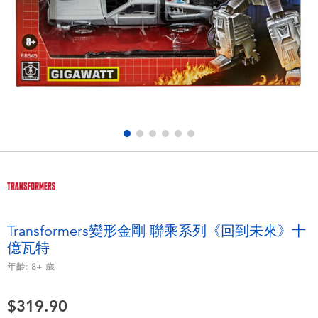
電子玩具
playpop
遊戲及拼圖系列
LEGO樂高
益智學習玩具
LeapFrog跳跳蛙
戶外及運動用品
Fuggler
派對用品
Tomica多美
角色扮演及造型系列
Globber高樂寶
Transformers變形金剛 聯乘系列《回到未來》十
億瓦特
毛毛公仔玩具
年齡:
8+
歲
夏日用品
$319.90