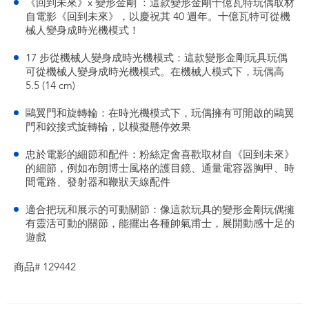
《回到未來》x 變形金剛 ：這款變形金剛十億瓦特玩偶取材
自電影《回到未來》，以慶祝其 40 週年。十億瓦特可從機
械人變身成時光機模式！
17 步從機械人變身成時光機模式：這款變形金剛玩具玩偶
可從機械人變身成時光機模式。在機械人模式下，玩偶高
5.5 (14 cm)
鷗翼門和旋轉輪：在時光機模式下，玩偶擁有可開啟的鷗翼
門和鉸接式旋轉輪，以模擬懸停效果
忠於電影的細節和配件：粉絲定會喜歡取材自《回到未來》
的細節，例如布朗博士風格的護目鏡、通量電容器胸甲、時
間電路、發射器和鞭狀天線配件
適合把玩和展示的可動關節：像這款玩具的變形金剛玩偶擁
有靈活可動的關節，能擺出各種帥氣甫士，展開動感十足的
遊戲
商品# 129442