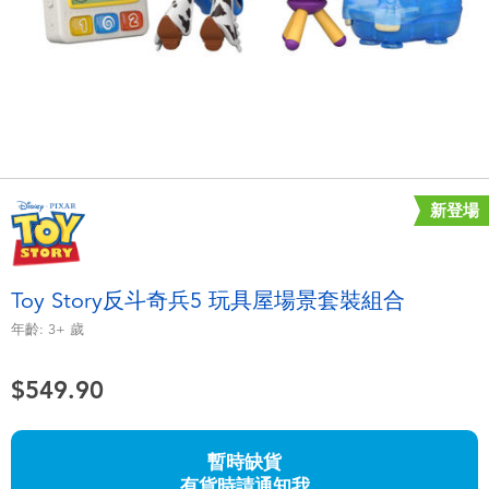
電子玩具
playpop
遊戲及拼圖系列
LEGO樂高
益智學習玩具
LeapFrog跳跳蛙
戶外及運動用品
Fuggler
新登場
派對用品
Tomica多美
Toy Story反斗奇兵5 玩具屋場景套裝組合
角色扮演及造型系列
Globber高樂寶
年齡:
3+
歲
毛毛公仔玩具
$549.90
夏日用品
暫時缺貨
有貨時請通知我