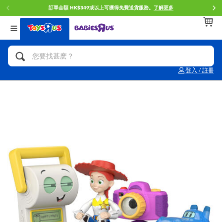
訂單金額 HK$349或以上可獲得免費送貨服務。
了解更多
返回
返回
返回
分類目錄
品牌
年齢
查看所有
人氣英雄,角色扮演,射擊玩具
Brunch Brother 早午餐兄弟
0~2歳
登入 / 註冊
單車,滑板車,騎乘車
Toy Story反斗奇兵
3~4歳
拼砌組合及樂高LEGO
Spider-Man蜘蛛俠
5~7歳
玩具車,貨車,火車及遙控系列
Mini Brands
8~11歳
手工藝,文具,蠟筆,泥膠,畫板
Play-Doh培樂多
12~14歳
娃娃, 芭比,收藏公仔
Pokemon寶可夢
14歳以上