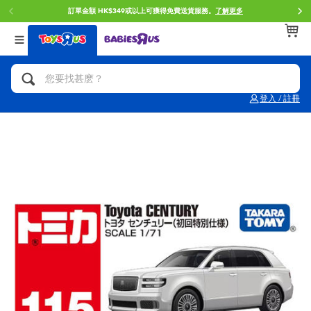
訂單金額 HK$349或以上可獲得免費送貨服務。
了解更多
返回
返回
返回
分類目錄
品牌
年齢
查看所有
人氣英雄,角色扮演,射擊玩具
Brunch Brother 早午餐兄弟
0~2歳
登入 / 註冊
單車,滑板車,騎乘車
Toy Story反斗奇兵
3~4歳
拼砌組合及樂高LEGO
Spider-Man蜘蛛俠
5~7歳
玩具車,貨車,火車及遙控系列
Mini Brands
8~11歳
手工藝,文具,蠟筆,泥膠,畫板
Play-Doh培樂多
12~14歳
娃娃, 芭比,收藏公仔
Pokemon寶可夢
14歳以上