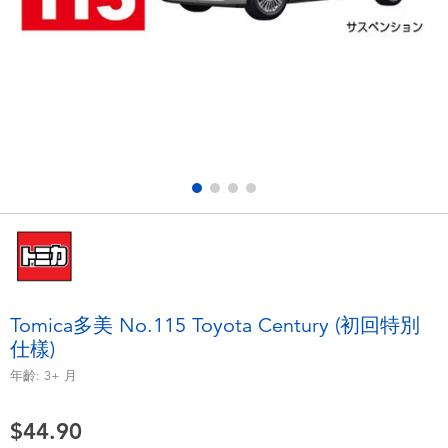
電子玩具
playpop
遊戲及拼圖系列
LEGO樂高
益智學習玩具
LeapFrog跳跳蛙
戶外及運動用品
Fuggler
派對用品
Tomica多美
角色扮演及造型系列
Globber高樂寶
Tomica多美 No.115 Toyota Century (初回特別
仕樣)
毛毛公仔玩具
年齡:
3+
月
夏日用品
$44.90