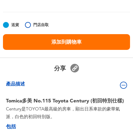
嬰兒及學前玩具
任天堂 Switch
送貨
門店自取
電池
添加到購物車
盲盒
分享
人氣角色
產品描述
生活精品
Tomica多美 No.115 Toyota Century (初回特別仕樣)
Century是TOYOTA最高級的房車，顯出日系車款的豪華氣
派，白色的初回特別版。
包括