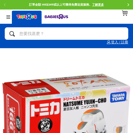
訂單金額 HK$349或以上可獲得免費送貨服務。
了解更多
返回
返回
返回
分類目錄
品牌
年齢
查看所有
人氣英雄,角色扮演,射擊玩具
Brunch Brother 早午餐兄弟
0~2歳
登入 / 註冊
單車,滑板車,騎乘車
Toy Story反斗奇兵
3~4歳
拼砌組合及樂高LEGO
Spider-Man蜘蛛俠
5~7歳
玩具車,貨車,火車及遙控系列
Mini Brands
8~11歳
手工藝,文具,蠟筆,泥膠,畫板
Play-Doh培樂多
12~14歳
娃娃, 芭比,收藏公仔
Pokemon寶可夢
14歳以上