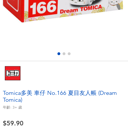
電子玩具
playpop
遊戲及拼圖系列
LEGO樂高
益智學習玩具
LeapFrog跳跳蛙
戶外及運動用品
Fuggler
派對用品
Tomica多美
角色扮演及造型系列
Globber高樂寶
Tomica多美 車仔 No.166 夏目友人帳 (Dream
Tomica)
毛毛公仔玩具
年齡:
3+
歲
夏日用品
$59.90