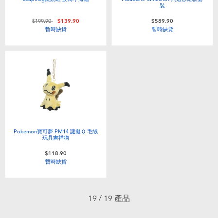
裝
價格從
至
$199.90
$139.90
$589.90
暫時缺貨
暫時缺貨
Pokemon寶可夢 PM14 謎擬Ｑ 毛绒
玩具吉祥物
$118.90
暫時缺貨
19 / 19 產品