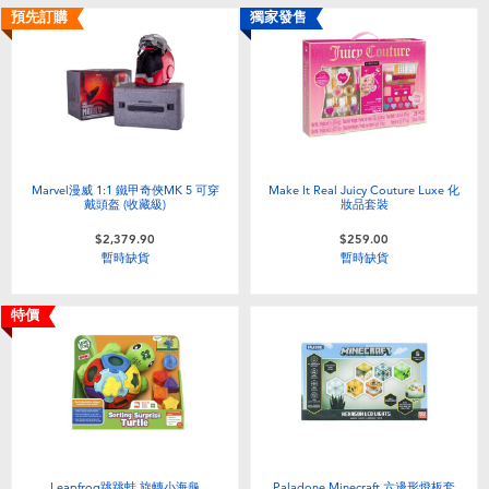
預先訂購
獨家發售
Marvel漫威 1:1 鐵甲奇俠MK 5 可穿
Make It Real Juicy Couture Luxe 化
戴頭盔 (收藏級)
妝品套裝
$2,379.90
$259.00
暫時缺貨
暫時缺貨
特價
Leapfrog跳跳蛙 旋轉小海龜
Paladone Minecraft 六邊形燈板套