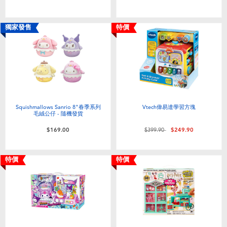
嬰兒及學前玩具
獨家發售
特價
任天堂 Switch
電池
盲盒
Squishmallows Sanrio 8"春季系列
Vtech偉易達學習方塊
毛絨公仔 - 隨機發貨
人氣角色
價格從
至
$169.00
$399.90
$249.90
生活精品
特價
特價