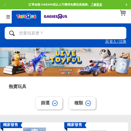
訂單金額 HK$349或以上可獲得免費送貨服務。
了解更多
返回
返回
返回
分類目錄
品牌
年齢
查看所有
人氣英雄,角色扮演,射擊玩具
Brunch Brother 早午餐兄弟
0~2歳
登入 / 註冊
單車,滑板車,騎乘車
Toy Story反斗奇兵
3~4歳
拼砌組合及樂高LEGO
Spider-Man蜘蛛俠
5~7歳
玩具車,貨車,火車及遙控系列
Mini Brands
8~11歳
熱賣玩具
手工藝,文具,蠟筆,泥膠,畫板
Play-Doh培樂多
12~14歳
篩選
種類
娃娃, 芭比,收藏公仔
Pokemon寶可夢
14歳以上
獨家發售
獨家發售