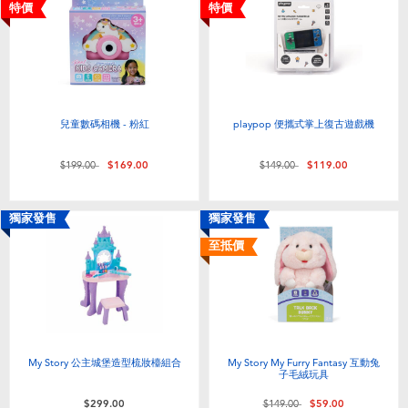
電子玩具
playpop
特價
特價
遊戲及拼圖系列
LEGO樂高
益智學習玩具
LeapFrog跳跳蛙
兒童數碼相機 - 粉紅
playpop 便攜式掌上復古遊戲機
戶外及運動用品
Fuggler
價格從
至
價格從
至
$199.00
$169.00
$149.00
$119.00
派對用品
Tomica多美
獨家發售
獨家發售
至抵價
角色扮演及造型系列
Globber高樂寶
毛毛公仔玩具
My Story 公主城堡造型梳妝檯組合
My Story My Furry Fantasy 互動兔
夏日用品
子毛絨玩具
價格從
至
$299.00
$149.00
$59.00