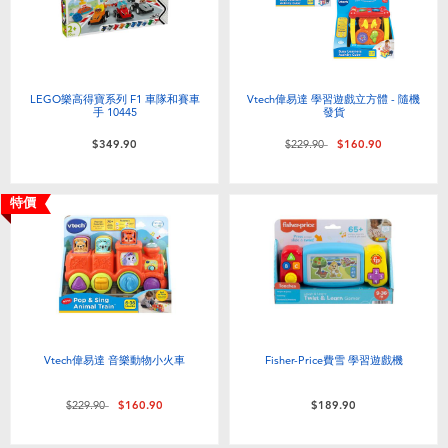
LEGO樂高得寶系列 F1 車隊和賽車
Vtech偉易達 學習遊戲立方體 - 隨機
手 10445
發貨
價格從
至
$349.90
$229.90
$160.90
特價
Vtech偉易達 音樂動物小火車
Fisher-Price費雪 學習遊戲機
價格從
至
$229.90
$160.90
$189.90